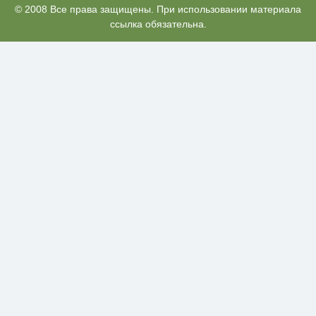
Ролик из Омска: вы будете
© 2008 Все права защищены. При использовании материала
i
смеяться долго
ссылка обязательна.