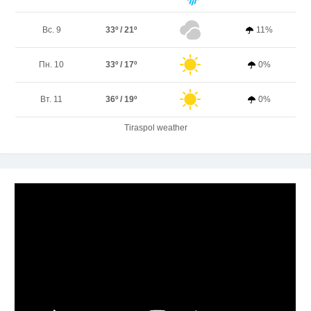
Вс. 9
33º / 21º
11%
Пн. 10
33º / 17º
0%
Вт. 11
36º / 19º
0%
Tiraspol weather