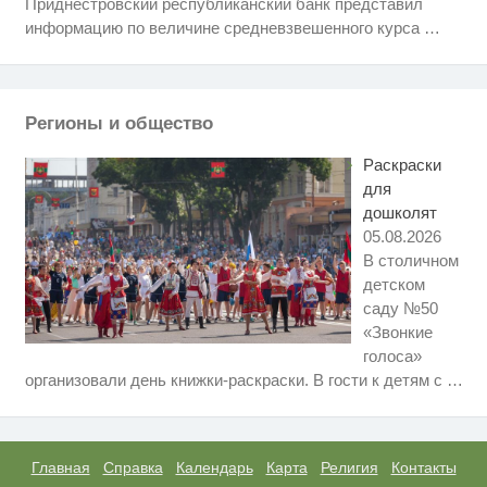
Приднестровский республиканский банк представил
Ролик длится несколько секунд,
i
а смеяться вы будете долго
информацию по величине средневзвешенного курса
…
Королева вагона отожгла! Видео
i
не оставит равнодушным
Регионы и общество
Ржу не переставая, это видео
i
пересмотришь не раз
Раскраски
для
дошколят
05.08.2026
В столичном
детском
саду №50
«Звонкие
голоса»
Ролик длится пару секунд, но
i
организовали день книжки-раскраски. В гости к детям с
…
вы будете в шоке от увиденного
Этот танец невесты оставит вас
i
без слов! Пересмотрела 10 раз
Главная
Справка
Календарь
Карта
Религия
Контакты