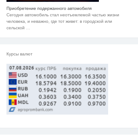
Приобретение подержанного автомобиля
Ролик длится пару секунд, но
i
вы будете в шоке от увиденного
Сегодня автомобиль стал неотъемлемой частью жизни
человека, и неважно, где тот живет: в городской или
Этот танец невесты оставит вас
сельской
…
i
без слов! Пересмотрела 10 раз
Ролик из Омска: вы будете
i
смеяться долго
Курсы валют