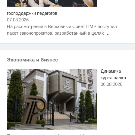
господдержки педагогов
Скрытая камера на пляже
i
Крыма: Что люди вытворяют,
07.08.2026
когда их не видят...
На рассмотрение в Верховный Совет ПМР поступил
Рак начинается не с боли:
i
пакет законопроектов, разработанный в целях
…
онколог назвал первый «тихий»
признак болезни
Что стало причиной громкого
i
взрыва в Москве 7 августа
Экономика и бизнес
Динамика
курса валют
06.08.2026