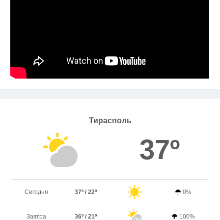
Тирасполь
37º
Сегодня
37º / 22º
0%
Завтра
36º / 21º
100%