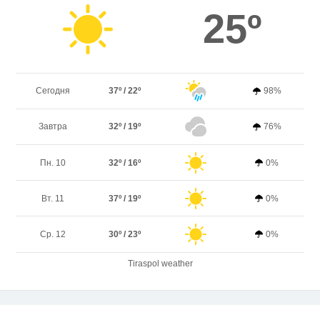
25º
Сегодня
37º / 22º
98%
Завтра
32º / 19º
76%
Пн. 10
32º / 16º
0%
Вт. 11
37º / 19º
0%
Ср. 12
30º / 23º
0%
Tiraspol weather