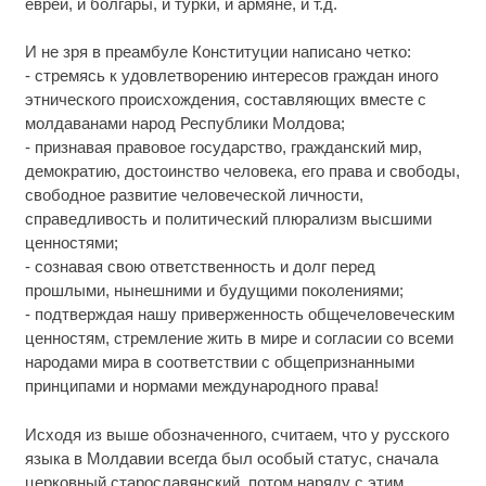
евреи, и болгары, и турки, и армяне, и т.д.
И не зря в преамбуле Конституции написано четко:
- стремясь к удовлетворению интересов граждан иного
этнического происхождения, составляющих вместе с
молдаванами народ Республики Молдова;
- признавая правовое государство, гражданский мир,
демократию, достоинство человека, его права и свободы,
свободное развитие человеческой личности,
справедливость и политический плюрализм высшими
ценностями;
- сознавая свою ответственность и долг перед
прошлыми, нынешними и будущими поколениями;
- подтверждая нашу приверженность общечеловеческим
ценностям, стремление жить в мире и согласии со всеми
народами мира в соответствии c общепризнанными
принципами и нормами международного права!
Исходя из выше обозначенного, считаем, что у русского
языка в Молдавии всегда был особый статус, сначала
церковный старославянский, потом наряду с этим