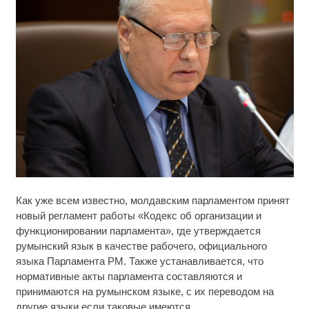
Королева вагона отожгла! Видео не оставит
i
Как уже всем известно, молдавским парламентом принят
равнодушным
новый регламент работы «Кодекс об организации и
функционировании парламента», где утверждается
Ржу не переставая, это видео пересмотришь не
i
раз
румынский язык в качестве рабочего, официального
языка Парламента РМ. Также устанавливается, что
Взломали Telegram Собчак - вот что нашлось в
нормативные акты парламента составляются и
i
переписках
принимаются на румынском языке, с их переводом на
другие языки если таковые имеются.