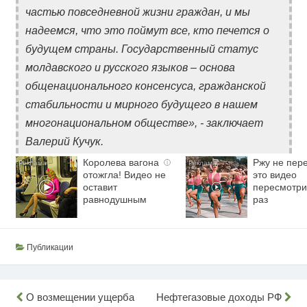
частью повседневной жизни граждан, и мы
надеемся, что это поймут все, кто печется о
будущем страны. Государственный статус
молдавского и русского языков – основа
общенационального консенсуса, гражданской
стабильности и мирного будущего в нашем
многонациональном обществе», - заключает
Валерий Кучук.
Королева вагона
Ржу не пере
i
отожгла! Видео не
это видео
оставит
пересмотри
равнодушным
раз
Публикации
Навигация
О возмещении ущерба
Нефтегазовые доходы РФ