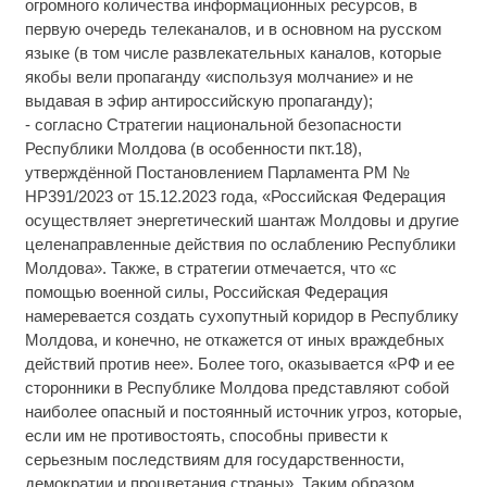
огромного количества информационных ресурсов, в
первую очередь телеканалов, и в основном на русском
языке (в том числе развлекательных каналов, которые
якобы вели пропаганду «используя молчание» и не
выдавая в эфир антироссийскую пропаганду);
- согласно Стратегии национальной безопасности
Республики Молдова (в особенности пкт.18),
утверждённой Постановлением Парламента РМ №
HP391/2023 от 15.12.2023 года, «Российская Федерация
осуществляет энергетический шантаж Молдовы и другие
целенаправленные действия по ослаблению Республики
Молдова». Также, в стратегии отмечается, что «с
помощью военной силы, Российская Федерация
намеревается создать сухопутный коридор в Республику
Молдова, и конечно, не откажется от иных враждебных
действий против нее». Более того, оказывается «РФ и ее
сторонники в Республике Молдова представляют собой
наиболее опасный и постоянный источник угроз, которые,
если им не противостоять, способны привести к
серьезным последствиям для государственности,
демократии и процветания страны». Таким образом,