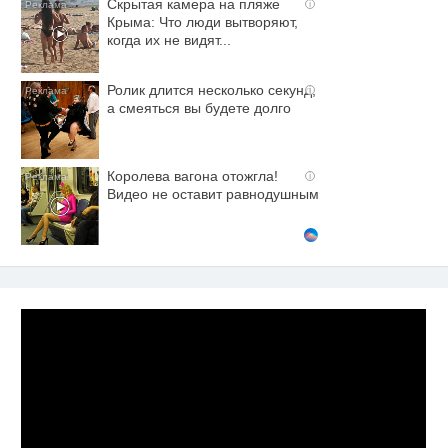
Скрытая камера на пляже
i
Крыма: Что люди вытворяют,
когда их не видят...
Ролик длится несколько секунд,
i
а смеяться вы будете долго
Королева вагона отожгла!
i
Видео не оставит равнодушным