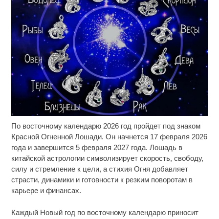
По восточному календарю 2026 год пройдет под знаком
Ролик длится несколько секунд, а смеяться вы
i
будете долго
Красной Огненной Лошади. Он начнется 17 февраля 2026
года и завершится 5 февраля 2027 года. Лошадь в
Королева вагона отожгла! Видео не оставит
i
китайской астрологии символизирует скорость, свободу,
равнодушным
силу и стремление к цели, а стихия Огня добавляет
страсти, динамики и готовности к резким поворотам в
Ролик длится пару секунд, но вы будете в шоке
i
карьере и финансах.
от увиденного
Каждый Новый год по восточному календарю приносит