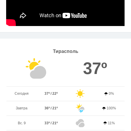
Тирасполь
37º
Сегодня
37º / 22º
0%
Завтра
36º / 21º
100%
Вс. 9
33º / 21º
11%