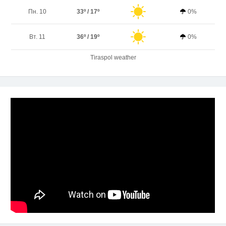
Пн. 10
33º / 17º
0%
Вт. 11
36º / 19º
0%
Tiraspol weather