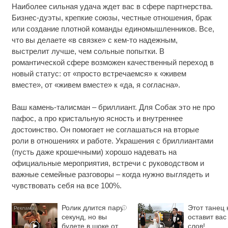
Наиболее сильная удача ждет вас в сфере партнерства.
Бизнес-дуэты, крепкие союзы, честные отношения, брак
или создание плотной команды единомышленников. Все,
что вы делаете «в связке» с кем-то надежным,
выстрелит лучше, чем сольные попытки. В
романтической сфере возможен качественный переход в
новый статус: от «просто встречаемся» к «живем
вместе», от «живем вместе» к «да, я согласна».
Ваш камень-талисман – бриллиант. Для Собак это не про
пафос, а про кристальную ясность и внутреннее
достоинство. Он помогает не соглашаться на вторые
роли в отношениях и работе. Украшения с бриллиантами
(пусть даже крошечными) хорошо надевать на
официальные мероприятия, встречи с руководством и
важные семейные разговоры – когда нужно выглядеть и
чувствовать себя на все 100%.
Ролик длится пару
Этот танец 
i
секунд, но вы
оставит вас
будете в шоке от
слов!