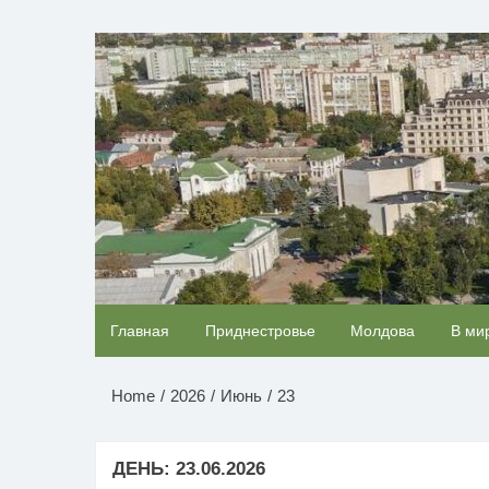
Перейти
к
НОВОСТИ ПРИДНЕСТР
содержимому
Скрытая камера на пляже Крыма: Что люди
Главная
Приднестровье
Молдова
В ми
вытворяют, когда их не видят...
Home
2026
Июнь
23
ДЕНЬ:
23.06.2026