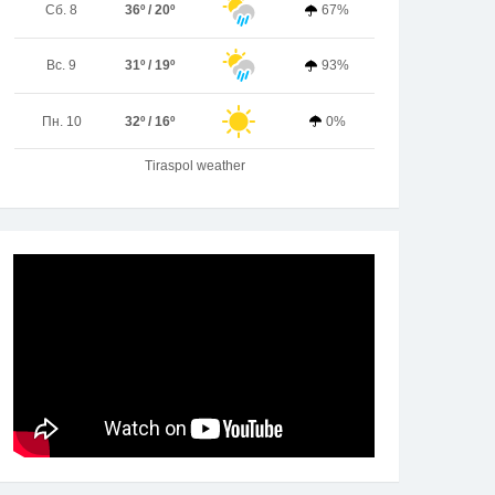
Сб. 8
36º / 20º
67%
Вс. 9
31º / 19º
93%
Пн. 10
32º / 16º
0%
Tiraspol weather