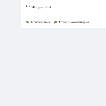
Покушение
Читать далее
на
родную
бабушку
Происшествия
Оставить комментарий