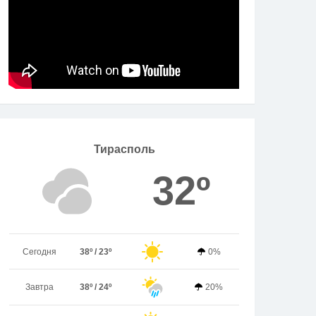
Тирасполь
32º
Сегодня
38º / 23º
0%
Завтра
38º / 24º
20%