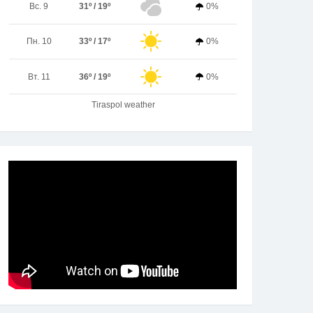
Вс. 9
31º / 19º
0%
Пн. 10
33º / 17º
0%
Вт. 11
36º / 19º
0%
Tiraspol weather