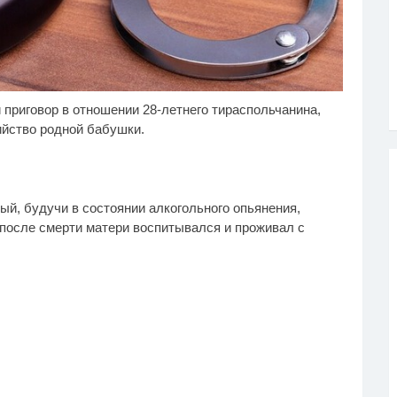
приговор в отношении 28-летнего тираспольчанина,
лик длится пару
Почему в школе
i
i
кунд, но вы будете в
Загитовой стоимостью
ийство родной бабушки.
ке от увиденного
больше миллиарда
некому тренировать
ый, будучи в состоянии алкогольного опьянения,
 после смерти матери воспитывался и проживал с