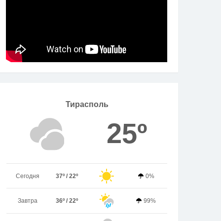
Тирасполь
25º
Сегодня
37º / 22º
0%
Завтра
36º / 22º
99%