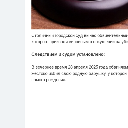
Столичный городской суд вынес обвинительный 
Ролик длится несколько
Ро
i
секунд, а смеяться вы
се
которого признали виновным в покушении на уб
будете долго
шо
Следствием и судом установлено:
В вечернее время 28 апреля 2025 года обвиняем
жестоко избил свою родную бабушку, у которой
самого рождения.