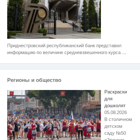
Приднестровский республиканский банк представил
Ролик длится несколько секунд,
i
а смеяться вы будете долго
информацию по величине средневзвешенного курса
…
Ржу не переставая, это видео
i
пересмотришь не раз
Регионы и общество
Королева вагона отожгла! Видео
i
не оставит равнодушным
Раскраски
для
дошколят
05.08.2026
В столичном
детском
саду №50
«Звонкие