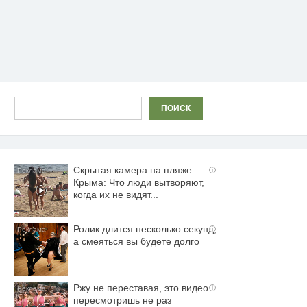
Поиск
ПОИСК
Скрытая камера на пляже
i
Крыма: Что люди вытворяют,
когда их не видят...
Ролик длится несколько секунд,
i
а смеяться вы будете долго
Ржу не переставая, это видео
i
пересмотришь не раз