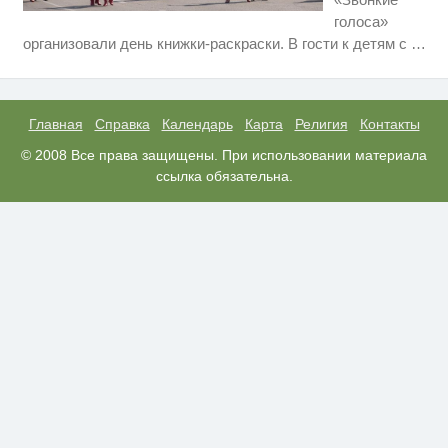
голоса»
Ролик длится пару секунд, но
i
организовали день книжки-раскраски. В гости к детям с
…
вы будете в шоке от увиденного
Этот танец невесты оставит вас
i
без слов! Пересмотрела 10 раз
Главная
Справка
Календарь
Карта
Религия
Контакты
Ролик из Омска: вы будете
© 2008 Все права защищены. При использовании материала
i
смеяться долго
ссылка обязательна.