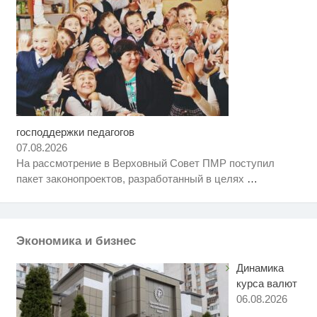
господдержки педагогов
Скрытая камера на пляже
i
Крыма: Что люди вытворяют,
07.08.2026
когда их не видят...
На рассмотрение в Верховный Совет ПМР поступил
Что стало причиной громкого
i
пакет законопроектов, разработанный в целях
…
взрыва в Москве 7 августа
Почему в школе Загитовой
i
стоимостью больше миллиарда
некому тренировать
Экономика и бизнес
Динамика
курса валют
06.08.2026