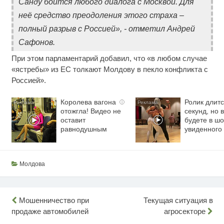
Санду боится любого диалога с Москвой. Для
неё средство преодоления этого страха –
полный разрыв с Россией», - отметил Андрей
Сафонов.
При этом парламентарий добавил, что «в любом случае
«ястребы» из ЕС толкают Молдову в пекло конфликта с
Россией».
Королева вагона
Ролик длитс
i
отожгла! Видео не
секунд, но 
оставит
будете в шо
равнодушным
увиденного
Молдова
Навигация
Мошенничество при
Текущая ситуация в
продаже автомобилей
агросекторе
по