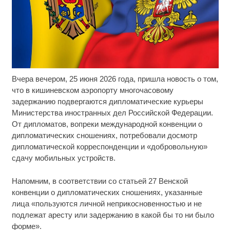
Вчера вечером, 25 июня 2026 года, пришла новость о том,
Ролик длится несколько секунд, а смеяться вы
i
будете долго
что в кишиневском аэропорту многочасовому
задержанию подвергаются дипломатические курьеры
Ржу не переставая, это видео пересмотришь не
i
Министерства иностранных дел Российской Федерации.
раз
От дипломатов, вопреки международной конвенции о
дипломатических сношениях, потребовали досмотр
Королева вагона отожгла! Видео не оставит
i
дипломатической корреспонденции и «добровольную»
равнодушным
сдачу мобильных устройств.
Напомним, в соответствии со статьей 27 Венской
конвенции о дипломатических сношениях, указанные
лица «пользуются личной неприкосновенностью и не
подлежат аресту или задержанию в какой бы то ни было
форме».