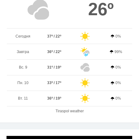
26º
Сегодня
37º / 22º
0%
Завтра
36º / 22º
99%
Вс. 9
31º / 19º
0%
Пн. 10
33º / 17º
0%
Вт. 11
36º / 19º
0%
Tiraspol weather