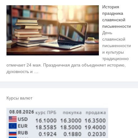
История
праздника
славянской
письменности
День
славянской
письменности
и культуры
традиционно
Ролик длится пару секунд, но
i
отмечает 24 мая. Праздничная дата объединяет историю,
вы будете в шоке от увиденного
духовность и
…
Этот танец невесты оставит вас
i
без слов! Пересмотрела 10 раз
Курсы валют
Ролик из Омска: вы будете
i
смеяться долго