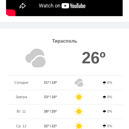
Тирасполь
26º
Сегодня
31º / 19º
0%
Завтра
33º / 16º
0%
Вт. 11
38º / 20º
0%
Ср. 12
32º / 22º
0%