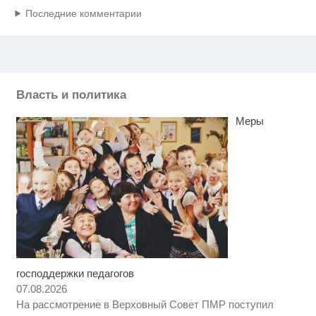
Последние комментарии
Власть и политика
Меры
господдержки педагогов
Ролик из Омска: вы будете
i
смеяться долго
07.08.2026
На рассмотрение в Верховный Совет ПМР поступил
Ржу не переставая, это видео