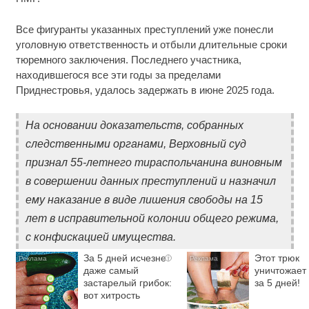
Все фигуранты указанных преступлений уже понесли
уголовную ответственность и отбыли длительные сроки
тюремного заключения. Последнего участника,
находившегося все эти годы за пределами
Приднестровья, удалось задержать в июне 2025 года.
На основании доказательств, собранных
следственными органами, Верховный суд
признал 55-летнего тираспольчанина виновным
в совершении данных преступлений и назначил
ему наказание в виде лишения свободы на 15
лет в исправительной колонии общего режима,
с конфискацией имущества.
За 5 дней исчезнет
Этот трюк
i
даже самый
уничтожает 
застарелый грибок:
за 5 дней!
вот хитрость