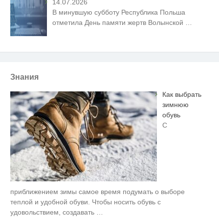
14.07.2026
В минувшую субботу Республика Польша
отметила День памяти жертв Волынской
…
Знания
Как выбрать
зимнюю
обувь
С
приближением зимы самое время подумать о выборе
Ролик длится несколько секунд,
i
а смеяться вы будете долго
теплой и удобной обуви. Чтобы носить обувь с
удовольствием, создавать
…