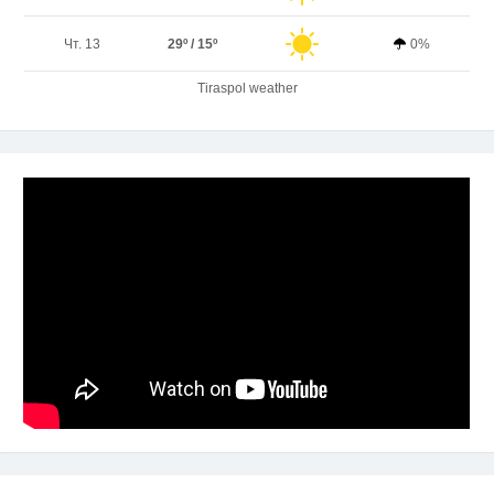
Чт. 13
29º / 15º
0%
Tiraspol weather