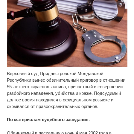
Верховный суд Приднестровской Молдавской
Ролик длится пару секунд, но вы будете в шоке
i
от увиденного
Республики вынес обвинительный приговор в отношении
55-летнего тираспольчанина, причастный в совершении
Этот танец невесты оставит вас без слов!
i
разбойного нападения, убийства и краже. Подсудимый
Пересмотрела 10 раз
долгое время находился в официальном розыске и
скрывался от правоохранительных органов.
Врач дала 5 советов, чтобы защититься от
i
инфаркта и инсульта летом
По материалам судебного заседания:
Обвиняемый в пасхальную ночь 4 мая 2002 года в