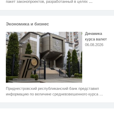
i
пакет законопроектов, разработанный в целях
…
пересмотришь не раз
Королева вагона отожгла! Видео
i
не оставит равнодушным
Экономика и бизнес
Динамика
курса валют
06.08.2026
Приднестровский республиканский банк представил
Ролик длится пару секунд, но
i
вы будете в шоке от увиденного
информацию по величине средневзвешенного курса
…
Этот танец невесты оставит вас
i
без слов! Пересмотрела 10 раз