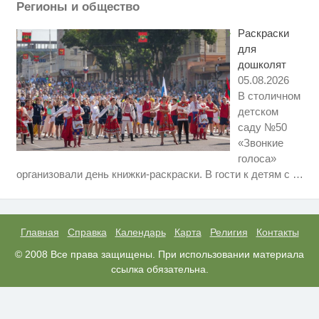
Регионы и общество
Врач дала 5 советов, чтобы
i
защититься от инфаркта и
Раскраски
инсульта летом
для
дошколят
05.08.2026
В столичном
детском
саду №50
«Звонкие
голоса»
Ролик длится несколько секунд,
i
организовали день книжки-раскраски. В гости к детям с
…
а смеяться вы будете долго
Скрытая камера на пляже
i
Крыма: Что люди вытворяют,
когда их не видят...
Главная
Справка
Календарь
Карта
Религия
Контакты
Канадская гимнастка Беззубенко
© 2008 Все права защищены. При использовании материала
i
призналась, чем ее
ссылка обязательна.
разочаровала Москва