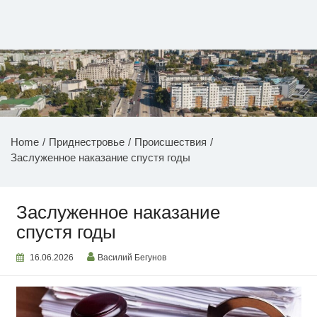
Перейти
к
содержимому
НОВОСТИ ПРИДНЕСТРОВЬЯ
Home
Приднестровье
Происшествия
Заслуженное наказание спустя годы
Заслуженное наказание
спустя годы
16.06.2026
Василий Бегунов