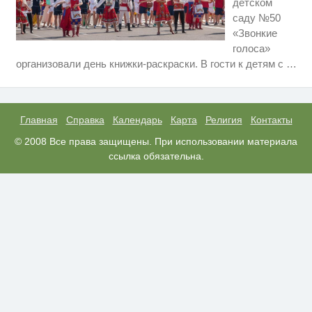
детском
саду №50
«Звонкие
голоса»
Королева вагона отожгла! Видео
i
организовали день книжки-раскраски. В гости к детям с
…
не оставит равнодушным
Этот танец невесты оставит вас
i
без слов! Пересмотрела 10 раз
Главная
Справка
Календарь
Карта
Религия
Контакты
Ролик из Омска: вы будете
© 2008 Все права защищены. При использовании материала
i
смеяться долго
ссылка обязательна.