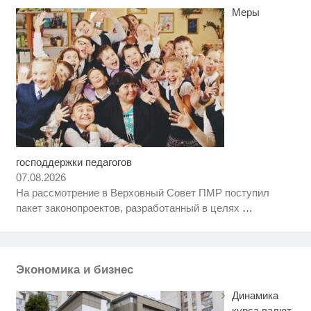
Меры
господдержки педагогов
Скрытая камера на пляже
i
Крыма: Что люди вытворяют,
07.08.2026
когда их не видят...
На рассмотрение в Верховный Совет ПМР поступил
Что стало причиной громкого
i
пакет законопроектов, разработанный в целях
…
взрыва в Москве 7 августа
Публичный удар Зеленскому от
i
Кличко: это настоящий вызов
Экономика и бизнес
Динамика
курса валют