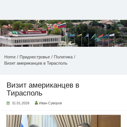
Перейти
к
содержимому
НОВОСТИ ПРИДНЕСТРОВЬЯ
Home
Приднестровье
Политика
Визит американцев в Тирасполь
Визит американцев в
Тирасполь
31.01.2026
Иван Суворов