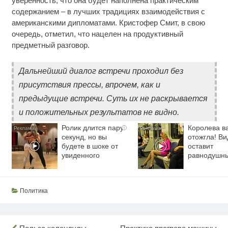
уверенность, что она будет наполнена практическим
содержанием – в лучших традициях взаимодействия с
американскими дипломатами. Кристофер Смит, в свою
очередь, отметил, что нацелен на продуктивный
предметный разговор.
Дальнейший диалог встречи проходил без
присутствия прессы, впрочем, как и
предыдущие встречи. Суть их не раскрывается
и положительных результатов не видно.
Ролик длится пару
Королева в
i
секунд, но вы
отожгла! Ви
будете в шоке от
оставит
увиденного
равнодушн
Политика