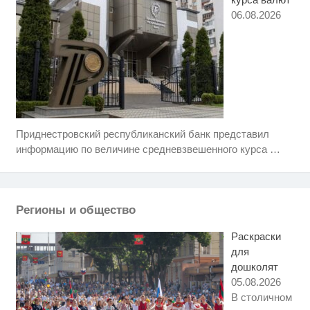
06.08.2026
Приднестровский республиканский банк представил
Ролик длится несколько секунд,
i
а смеяться вы будете долго
информацию по величине средневзвешенного курса
…
Ржу не переставая, это видео
i
пересмотришь не раз
Регионы и общество
Ролик длится пару секунд, но
i
вы будете в шоке от увиденного
Раскраски
для
дошколят
05.08.2026
В столичном