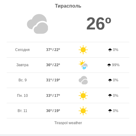
Тирасполь
26º
Сегодня
37º / 22º
0%
Завтра
36º / 22º
99%
Вс. 9
31º / 19º
0%
Пн. 10
33º / 17º
0%
Вт. 11
36º / 19º
0%
Tiraspol weather