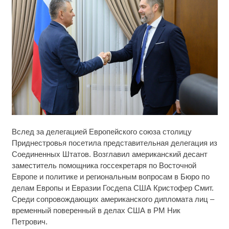
Ролик длится несколько секунд, а смеяться вы
i
Вслед за делегацией Европейского союза столицу
будете долго
Приднестровья посетила представительная делегация из
Соединенных Штатов. Возглавил американский десант
Ржу не переставая, это видео пересмотришь не
i
раз
заместитель помощника госсекретаря по Восточной
Европе и политике и региональным вопросам в Бюро по
Ролик длится пару секунд, но вы будете в шоке
делам Европы и Евразии Госдепа США Кристофер Смит.
i
от увиденного
Среди сопровождающих американского дипломата лиц –
временный поверенный в делах США в РМ Ник
Петрович.