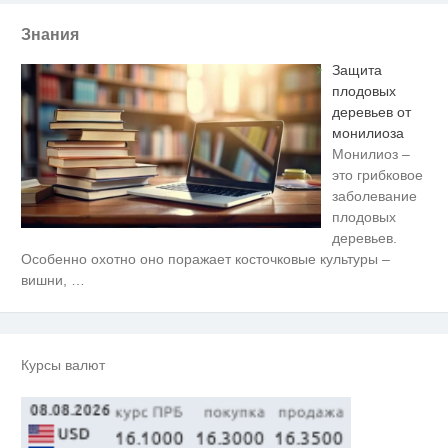
Знания
Защита
плодовых
деревьев от
монилиоза
Монилиоз –
это грибковое
заболевание
плодовых
деревьев.
Королева вагона отожгла! Видео
i
Особенно охотно оно поражает косточковые культуры –
не оставит равнодушным
вишни,
…
Этот танец невесты оставит вас
i
без слов! Пересмотрела 10 раз
Курсы валют
Ролик из Омска: вы будете
i
смеяться долго