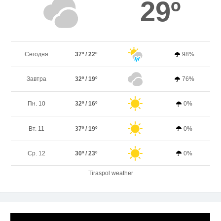
29º
Сегодня
37º / 22º
98%
Завтра
32º / 19º
76%
Пн. 10
32º / 16º
0%
Вт. 11
37º / 19º
0%
Ср. 12
30º / 23º
0%
Tiraspol weather