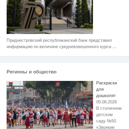
Приднестровский республиканский банк представил
Скрытая камера на пляже
i
Крыма: Что люди вытворяют,
информацию по величине средневзвешенного курса
…
когда их не видят...
Ролик длится пару секунд, но
i
вы будете в шоке от увиденного
Регионы и общество
Королева вагона отожгла! Видео
i
не оставит равнодушным
Раскраски
для
дошколят
05.08.2026
В столичном
детском
саду №50
«Звонкие