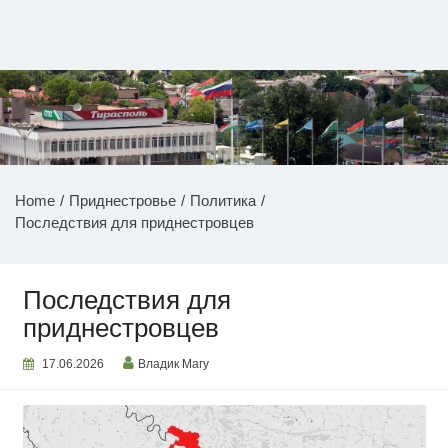
Перейти
к
содержимому
НОВОСТИ ПРИДНЕСТРОВЬЯ
Home
Приднестровье
Политика
Последствия для приднестровцев
Последствия для
приднестровцев
17.06.2026
Владик Магу