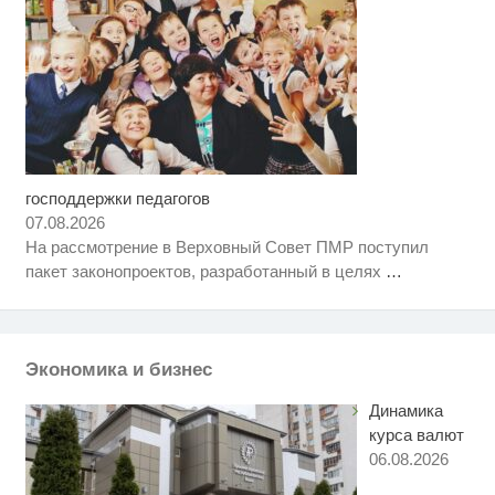
господдержки педагогов
Ролик длится несколько секунд,
i
а смеяться вы будете долго
07.08.2026
На рассмотрение в Верховный Совет ПМР поступил
Этот танец невесты оставит вас
i
пакет законопроектов, разработанный в целях
…
без слов! Пересмотрела 10 раз
Ролик из Омска: вы будете
i
смеяться долго
Экономика и бизнес
Динамика
курса валют
06.08.2026