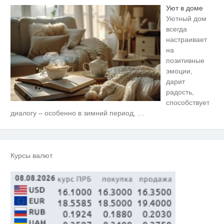
Уют в доме
Уютный дом
всегда
настраивает
на
позитивные
эмоции,
дарит
радость,
способствует
Ржу не переставая, это видео
диалогу – особенно в зимний период,
…
i
пересмотришь не раз
Публичный удар Зеленскому от
i
Кличко: это настоящий вызов
Курсы валют
Скрытые признаки рака: на такое
i
никто не обращает внимание, а
зря!