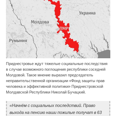
Приднестровье ждут тяжелые социальные последствия
Скрытая камера на пляже Крыма: Что люди
i
вытворяют, когда их не видят...
в случае возможного поглощения республики соседней
Молдовой. Такое мнение выразил председатель
Ролик длится пару секунд, но вы будете в шоке
i
неправительственной организации «Фонд защиты прав
от увиденного
человека и эффективной политики» Приднестровской
Молдавской Республики Николай Бучацкий.
Королева вагона отожгла! Видео не оставит
i
равнодушным
«Начнём с социальных последствий. Право
выхода на пенсию наши пожилые получат в 63