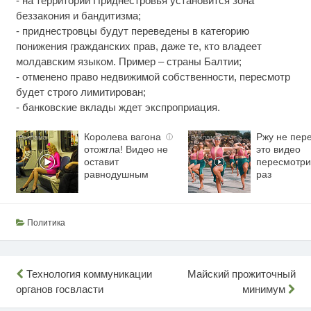
- на территории Приднестровья установится зона
беззакония и бандитизма;
- приднестровцы будут переведены в категорию
понижения гражданских прав, даже те, кто владеет
молдавским языком. Пример – страны Балтии;
- отменено право недвижимой собственности, пересмотр
будет строго лимитирован;
- банковские вклады ждет экспроприация.
Королева вагона
Ржу не пере
i
отожгла! Видео не
это видео
оставит
пересмотри
равнодушным
раз
Политика
Навигация
Технология коммуникации
Майский прожиточный
органов госвласти
минимум
по