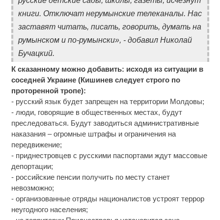
русские детские сады, школы, газеты, исчезнут
книги. Отключат нерумынские телеканалы. Нас
заставят читать, писать, говорить, думать на
румынском и по-румынски», - добавил Николай
Бучацкий.
К сказанному можно добавить: исходя из ситуации в
соседней Украине (Кишинев следует строго по
проторенной тропе):
- русский язык будет запрещен на территории Молдовы;
- люди, говорящие в общественных местах, будут
преследоваться. Будут заводиться административные
наказания – огромные штрафы и ограничения на
передвижение;
- приднестровцев с русскими паспортами ждут массовые
депортации;
- российские пенсии получить по месту станет
невозможно;
- организованные отряды националистов устроят террор
неугодного населения;