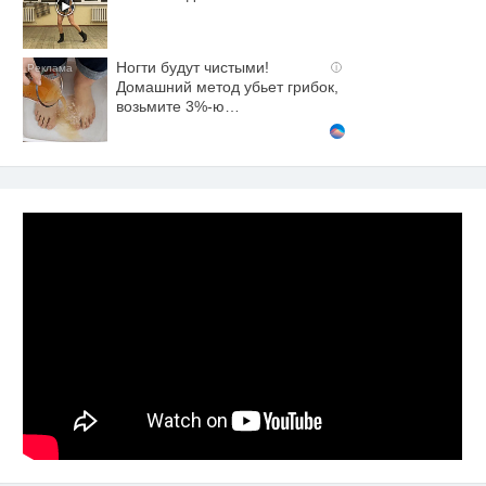
Ногти будут чистыми!
i
Домашний метод убьет грибок,
возьмите 3%-ю…