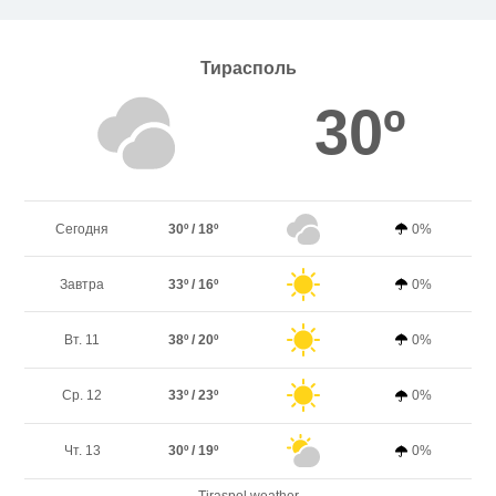
Тирасполь
30º
Сегодня
30º / 18º
0%
Завтра
33º / 16º
0%
Вт. 11
38º / 20º
0%
Ср. 12
33º / 23º
0%
Чт. 13
30º / 19º
0%
Tiraspol weather