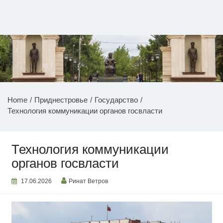
Перейти
к
содержимому
НОВОСТИ ПРИДНЕСТРОВЬЯ
Home
Приднестровье
Государство
Технология коммуникации органов госвласти
Технология коммуникации
органов госвласти
17.06.2026
Ринат Ветров