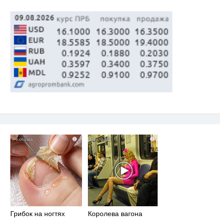
i
i
Грибок на ногтях
Королева вагона