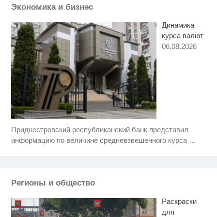
Экономика и бизнес
Динамика
курса валют
06.08.2026
Приднестровский республиканский банк представил
Ролик длится несколько секунд,
i
а смеяться вы будете долго
информацию по величине средневзвешенного курса
…
Королева вагона отожгла! Видео
i
не оставит равнодушным
Регионы и общество
Ролик из Омска: вы будете
i
смеяться долго
Раскраски
для