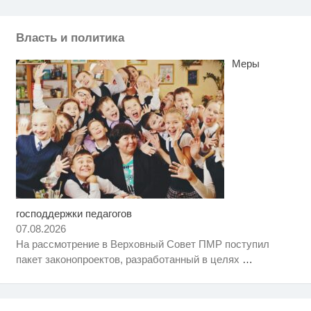
Власть и политика
Меры
господдержки педагогов
Скрытая камера на пляже
i
Крыма: Что люди вытворяют,
07.08.2026
когда их не видят...
На рассмотрение в Верховный Совет ПМР поступил
Этот танец невесты оставит вас
i
пакет законопроектов, разработанный в целях
…
без слов! Пересмотрела 10 раз
Ржу не переставая, это видео
i
пересмотришь не раз