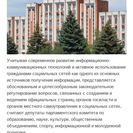
Учитывая современное развитие информационно-
Скрытая камера на пляже Крыма: Что люди
i
вытворяют, когда их не видят...
коммуникационных технологий и активное использование
гражданами социальных сетей как одного из основных
Этот танец невесты оставит вас без слов!
i
источников получения информации, представляется
Пересмотрела 10 раз
обоснованным и целесообразным законодательное
регулирование вопросов, связанных с созданием и
Ролик из Омска: вы будете смеяться долго
i
ведением официальных страниц органов госвласти и
органов местного самоуправления в социальных сетях,
считают депутаты парламентского комитета по
образованию, науке, культуре, общественным
объединениям, спорту, информационной и молодежной
политике.