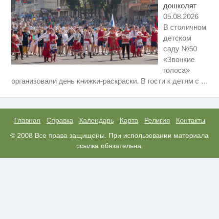
дошколят
05.08.2026
В столичном
детском
саду №50
«Звонкие
голоса»
Скрытая камера на пляже
i
организовали день книжки-раскраски. В гости к детям с
…
Крыма: Что люди вытворяют,
когда их не видят...
Этот танец невесты оставит вас
i
без слов! Пересмотрела 10 раз
Главная
Справка
Календарь
Карта
Религия
Контакты
Ролик длится пару секунд, но
© 2008 Все права защищены. При использовании материала
i
вы будете в шоке от увиденного
ссылка обязательна.