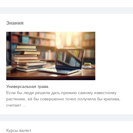
Знания
Универсальная трава
Ролик длится несколько секунд,
i
а смеяться вы будете долго
Если бы люди решили дать премию самому известному
растению, её бы совершенно точно получила бы крапива,
Королева вагона отожгла! Видео
считает
…
i
не оставит равнодушным
Ролик длится пару секунд, но
i
вы будете в шоке от увиденного
Курсы валют