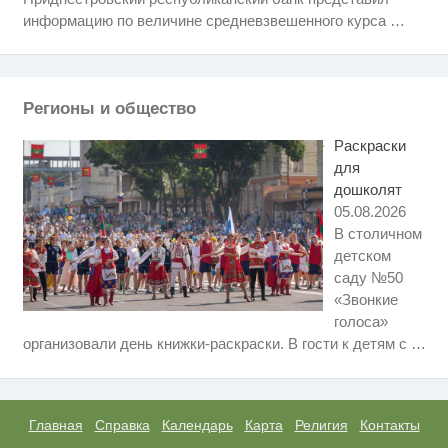
вы будете в шоке от увиденного
информацию по величине средневзвешенного курса
…
Королева вагона отожгла! Видео
i
не оставит равнодушным
Регионы и общество
Ролик из Омска: вы будете
i
смеяться долго
Раскраски
для
дошколят
05.08.2026
В столичном
детском
саду №50
«Звонкие
голоса»
Ролик длится несколько секунд,
i
организовали день книжки-раскраски. В гости к детям с
…
а смеяться вы будете долго
Ржу не переставая, это видео
i
пересмотришь не раз
Главная
Справка
Календарь
Карта
Религия
Контакты