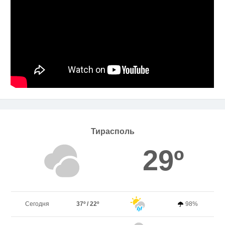
Тирасполь
29º
Сегодня
37º / 22º
98%