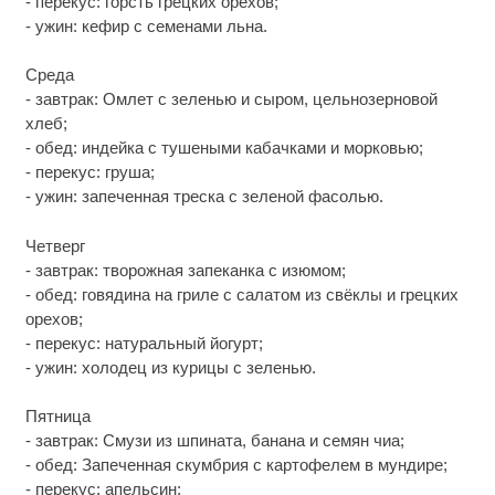
- перекус: горсть грецких орехов;
- ужин: кефир с семенами льна.
Среда
- завтрак: Омлет с зеленью и сыром, цельнозерновой
хлеб;
- обед: индейка с тушеными кабачками и морковью;
- перекус: груша;
- ужин: запеченная треска с зеленой фасолью.
Четверг
- завтрак: творожная запеканка с изюмом;
- обед: говядина на гриле с салатом из свёклы и грецких
орехов;
- перекус: натуральный йогурт;
- ужин: холодец из курицы с зеленью.
Пятница
- завтрак: Смузи из шпината, банана и семян чиа;
- обед: Запеченная скумбрия с картофелем в мундире;
- перекус: апельсин;