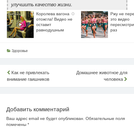
улучшить качество жизни.
Королева вагона
Ржу не пере
i
отожгла! Видео не
это видео
оставит
пересмотри
равнодушным
раз
Здоровье
Навигация
Как не привлекать
Домашнее животное для
внимание гаишников
человека
по
записям
Добавить комментарий
Ваш адрес email не будет опубликован.
Обязательные поля
помечены
*