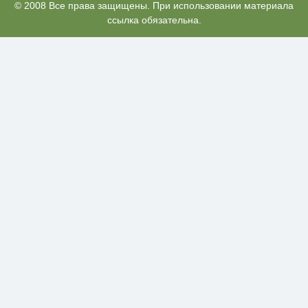
Скрытые признаки рака: на такое
© 2008 Все права защищены. При использовании материала
i
никто не обращает внимание, а
ссылка обязательна.
зря!