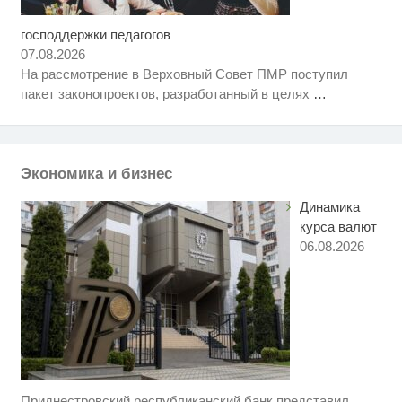
господдержки педагогов
Ролик длится несколько секунд,
i
а смеяться вы будете долго
07.08.2026
На рассмотрение в Верховный Совет ПМР поступил
Скрытая камера на пляже
i
пакет законопроектов, разработанный в целях
…
Крыма: Что люди вытворяют,
когда их не видят...
Этот танец невесты оставит вас
i
без слов! Пересмотрела 10 раз
Экономика и бизнес
Динамика
курса валют
06.08.2026
Приднестровский республиканский банк представил
Ролик длится пару секунд, но
i