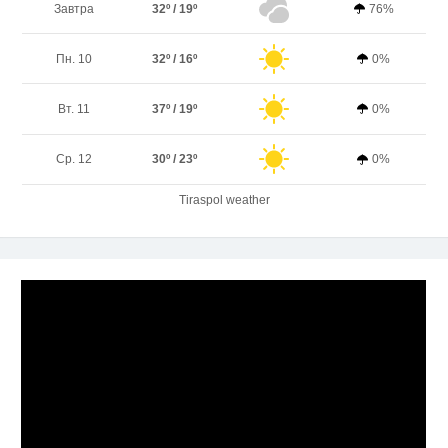
Завтра
32º / 19º
76%
Пн. 10
32º / 16º
0%
Вт. 11
37º / 19º
0%
Ср. 12
30º / 23º
0%
Tiraspol weather