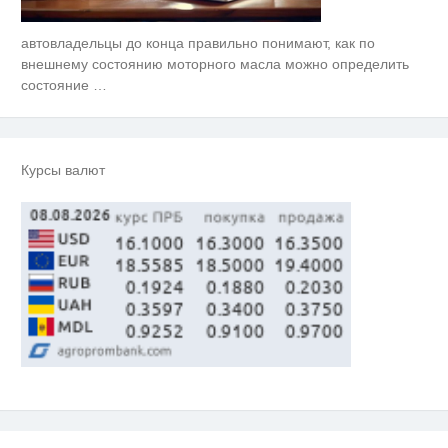
автовладельцы до конца правильно понимают, как по
Королева вагона отожгла! Видео
i
не оставит равнодушным
внешнему состоянию моторного масла можно определить
состояние
…
Ржу не переставая, это видео
i
пересмотришь не раз
Скрытые признаки рака: на такое
i
Курсы валют
никто не обращает внимание, а
зря!