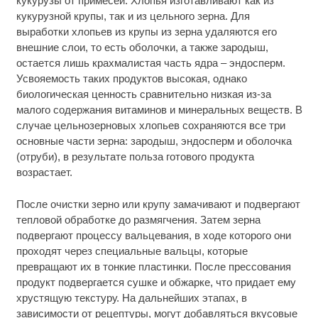
кукурузы от примесей. Хлопья изготавливают как из
кукурузной крупы, так и из цельного зерна. Для
выработки хлопьев из крупы из зерна удаляются его
внешние слои, то есть оболочки, а также зародыш,
остается лишь крахмалистая часть ядра – эндосперм.
Усвояемость таких продуктов высокая, однако
биологическая ценность сравнительно низкая из-за
малого содержания витаминов и минеральных веществ. В
случае цельнозерновых хлопьев сохраняются все три
основные части зерна: зародыш, эндосперм и оболочка
(отруби), в результате польза готового продукта
возрастает.
После очистки зерно или крупу замачивают и подвергают
тепловой обработке до размягчения. Затем зерна
подвергают процессу вальцевания, в ходе которого они
проходят через специальные вальцы, которые
превращают их в тонкие пластинки. После прессования
продукт подвергается сушке и обжарке, что придает ему
хрустящую текстуру. На дальнейших этапах, в
зависимости от рецептуры, могут добавляться вкусовые