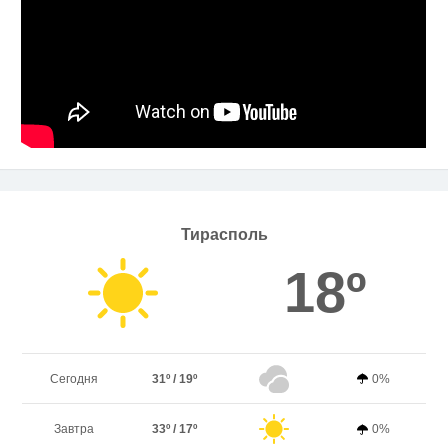
Тирасполь
18º
Сегодня
31º / 19º
0%
Завтра
33º / 17º
0%