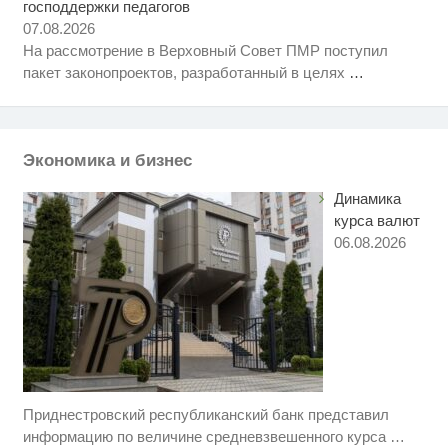
господдержки педагогов
Ролик длится несколько секунд,
i
а смеяться вы будете долго
07.08.2026
На рассмотрение в Верховный Совет ПМР поступил
Скрытая камера на пляже
i
пакет законопроектов, разработанный в целях
…
Крыма: Что люди вытворяют,
когда их не видят...
Ролик длится пару секунд, но
i
вы будете в шоке от увиденного
Экономика и бизнес
Динамика
курса валют
06.08.2026
Приднестровский республиканский банк представил
Королева вагона отожгла! Видео
i
не оставит равнодушным
информацию по величине средневзвешенного курса
…