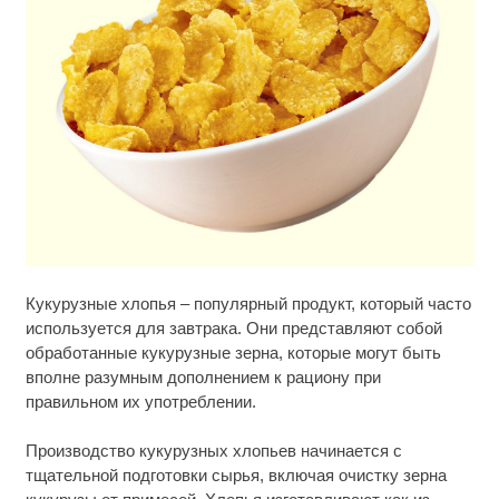
Этот танец невесты оставит вас без слов!
i
Кукурузные хлопья – популярный продукт, который часто
Пересмотрела 10 раз
используется для завтрака. Они представляют собой
обработанные кукурузные зерна, которые могут быть
Ролик из Омска: вы будете смеяться долго
i
вполне разумным дополнением к рациону при
правильном их употреблении.
Скрытые признаки рака: на такое никто не
i
обращает внимание, а зря!
Производство кукурузных хлопьев начинается с
тщательной подготовки сырья, включая очистку зерна