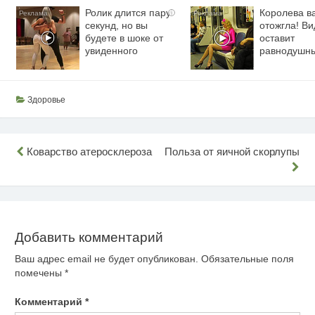
Ролик длится пару
Королева в
i
секунд, но вы
отожгла! Ви
будете в шоке от
оставит
увиденного
равнодушн
Здоровье
Навигация
Коварство атеросклероза
Польза от яичной скорлупы
по
записям
Добавить комментарий
Ваш адрес email не будет опубликован.
Обязательные поля
помечены
*
Комментарий
*