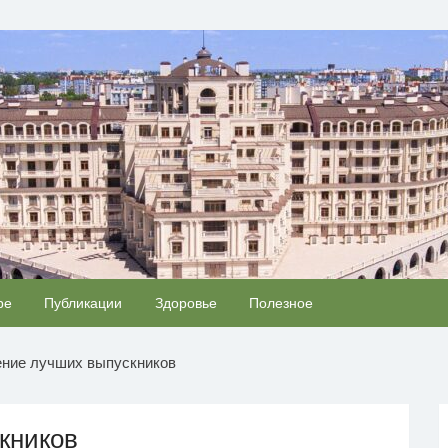
ОВЬЯ
Ролик длится несколько секунд, а смеяться вы
ре
Публикации
Здоровье
Полезное
i
i
будете долго
ние лучших выпускников
кников