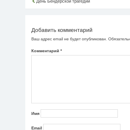
Навигация
День Бендерской трагедии
по
записям
Добавить комментарий
Ваш адрес email не будет опубликован.
Обязатель
Комментарий
*
Имя
Email