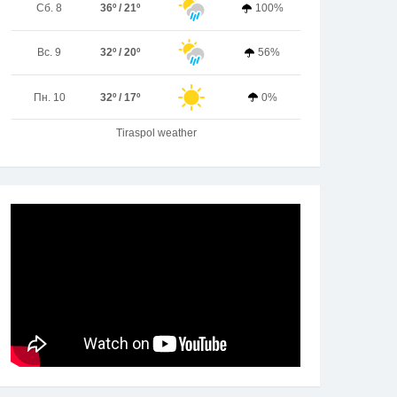
Сб. 8
36º / 21º
100%
Вс. 9
32º / 20º
56%
Пн. 10
32º / 17º
0%
Tiraspol weather