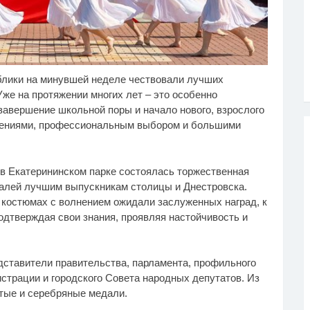
лики на минувшей неделе чествовали лучших
лик длится пару
Королева вагона
i
i
кунд, но вы будете в
отожгла! Видео не
же на протяжении многих лет – это особенно
ке от увиденного
оставит равнодушным
завершение школьной поры и начало нового, взрослого
ешениями, профессиональным выбором и большими
в Екатерининском парке состоялась торжественная
алей лучшим выпускникам столицы и Днестровска.
 костюмах с волнением ожидали заслуженных наград, к
одтверждая свои знания, проявляя настойчивость и
дставители правительства, парламента, профильного
страции и городского Совета народных депутатов. Из
отые и серебряные медали.