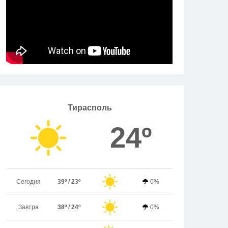
Тирасполь
24º
Сегодня
39º / 23º
0%
Завтра
38º / 24º
0%