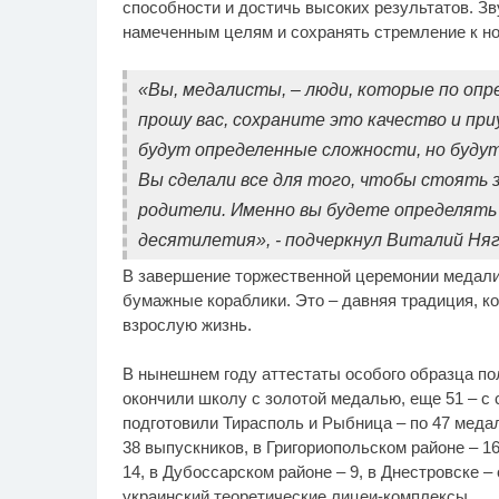
способности и достичь высоких результатов. З
намеченным целям и сохранять стремление к н
«Вы, медалисты, – люди, которые по опр
прошу вас, сохраните это качество и при
будут определенные сложности, но будут 
Вы сделали все для того, чтобы стоять з
родители. Именно вы будете определять
десятилетия», - подчеркнул Виталий Няг
В завершение торжественной церемонии медалис
бумажные кораблики. Это – давняя традиция, к
взрослую жизнь.
В нынешнем году аттестаты особого образца по
окончили школу с золотой медалью, еще 51 – с
подготовили Тирасполь и Рыбница – по 47 меда
38 выпускников, в Григориопольском районе – 16
14, в Дубоссарском районе – 9, в Днестровске 
украинский теоретические лицеи-комплексы.