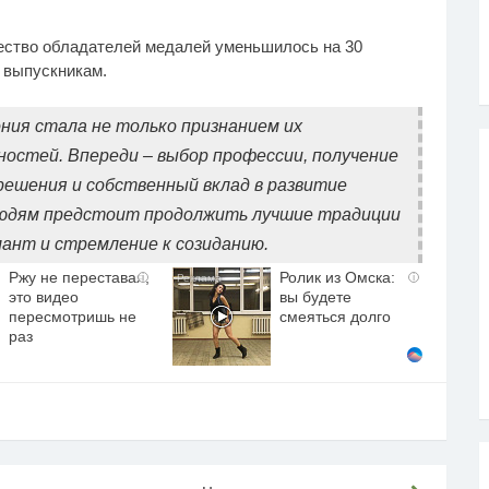
ество обладателей медалей уменьшилось на 30
 выпускникам.
ния стала не только признанием их
ностей. Впереди – выбор профессии, получение
решения и собственный вклад в развитие
юдям предстоит продолжить лучшие традиции
лант и стремление к созиданию.
Ржу не переставая,
Ролик из Омска:
i
i
это видео
вы будете
пересмотришь не
смеяться долго
раз