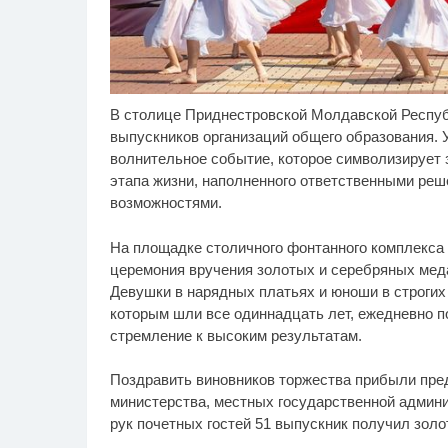
В столице Приднестровской Молдавской Респуб
Этот танец невесты
Ро
i
оставит вас без слов!
се
выпускников организаций общего образования. У
Пересмотрела 10 раз
шо
волнительное событие, которое символизирует 
этапа жизни, наполненного ответственными р
возможностями.
На площадке столичного фонтанного комплекса 
церемония вручения золотых и серебряных мед
Девушки в нарядных платьях и юноши в строгих
которым шли все одиннадцать лет, ежедневно п
стремление к высоким результатам.
Поздравить виновников торжества прибыли пре
министерства, местных государственной админи
рук почетных гостей 51 выпускник получил зол