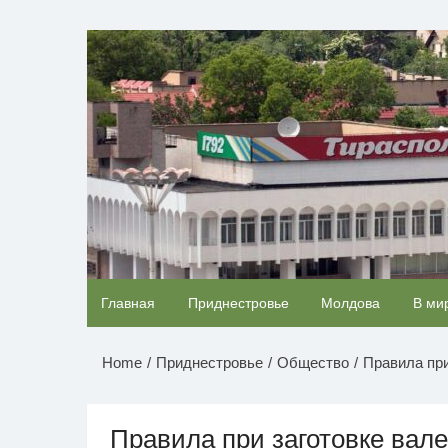
Перейти
к
НОВОСТИ ПРИДНЕСТР
содержимому
Ржу не переставая, это видео пересмотришь
Главная
Приднестровье
Молдова
В ми
раз
Home
Приднестровье
Общество
Правила при
Правила при заготовке вал