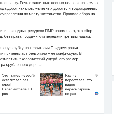
ь справку. Речь о защитных лесных полосах на землях
ода дорог, каналов, железных дорог или водоохранных
моуправления по месту жительства. Правила сбора на
ля и природных ресурсов ПМР напоминает, что сбор
, без права продажи или передачи третьим лицам.
аконную рубку на территории Приднестровья
ли применялась бензопила – ее конфискуют. В
озместить экологический ущерб, его размер
тра срубленного дерева.
Этот танец невесты
Ржу не
i
i
оставит вас без
переставая, это
слов!
видео
Пересмотрела 10
пересмотришь
раз
не раз