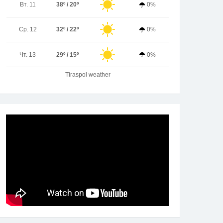
Вт. 11
38º / 20º
0%
Ср. 12
32º / 22º
0%
Чт. 13
29º / 15º
0%
Tiraspol weather