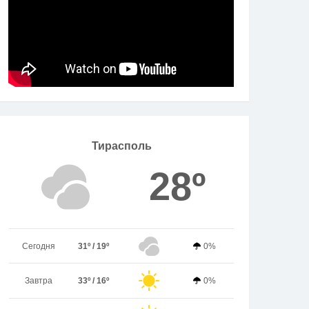
Тирасполь
28º
Сегодня
31º / 19º
0%
Завтра
33º / 16º
0%