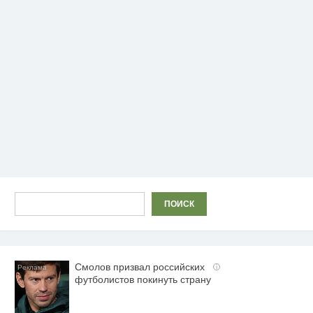
Поиск
ПОИСК
Смолов призвал российских
i
футболистов покинуть страну