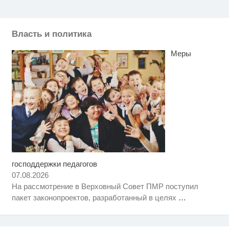
Власть и политика
Меры
господдержки педагогов
Скрытая камера на пляже
i
Крыма: Что люди вытворяют,
07.08.2026
когда их не видят...
На рассмотрение в Верховный Совет ПМР поступил
Ролик длится несколько секунд,
i
пакет законопроектов, разработанный в целях
…
а смеяться вы будете долго
Ролик из Омска: вы будете
i