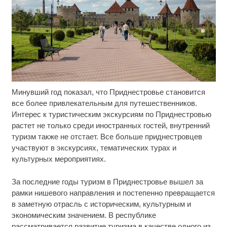
Минувший год показал, что Приднестровье становится
Семью убитого в Петербурге мальчика ждут
i
проверки
все более привлекательным для путешественников.
Интерес к туристическим экскурсиям по Приднестровью
Никогда не храните огурцы в холодильнике: есть
i
растет не только среди иностранных гостей, внутренний
один маленький секрет
туризм также не отстает. Все больше приднестровцев
участвуют в экскурсиях, тематических турах и
Публичный удар Зеленскому от Кличко: это
i
культурных мероприятиях.
настоящий вызов
За последние годы туризм в Приднестровье вышел за
рамки нишевого направления и постепенно превращается
в заметную отрасль с историческим, культурным и
экономическим значением. В республике
рассматривается развитие туризма в качестве одного из