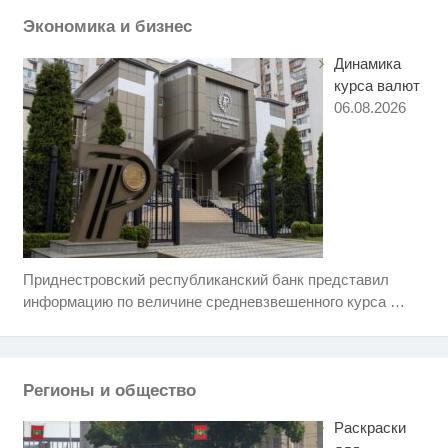
смеяться долго
Экономика и бизнес
Динамика
курса валют
06.08.2026
Приднестровский республиканский банк представил
Т-Банк выпустил карты с
i
запахом!
информацию по величине средневзвешенного курса
…
Ролик длится пару секунд, но
i
вы будете в шоке от увиденного
Регионы и общество
Королева вагона отожгла! Видео
i
не оставит равнодушным
Раскраски