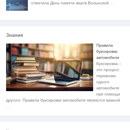
отметила День памяти жертв Волынской
…
Знания
Правила
буксировки
автомобиля
Буксировка –
это процесс
перевозки
одного
автомобиля
при помощи
Смолов призвал российских
i
другого. Правила буксировки автомобиля являются важной
футболистов покинуть страну
…
Скрытые признаки рака: на такое
i
никто не обращает внимание, а
зря!