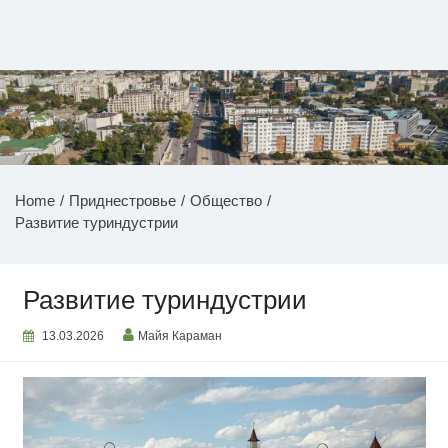
Перейти
к
содержимому
НОВОСТИ ПРИДНЕСТРОВЬЯ
Home
Приднестровье
Общество
Развитие туриндустрии
Развитие туриндустрии
13.03.2026
Майя Караман