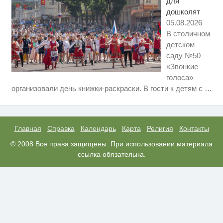
для
дошколят
05.08.2026
В столичном
детском
саду №50
«Звонкие
голоса»
Ржу не переставая, это видео
i
организовали день книжки-раскраски. В гости к детям с
…
пересмотришь не раз
Семью убитого в Петербурге
i
мальчика ждут проверки
Главная
Справка
Календарь
Карта
Религия
Контакты
Никогда не храните огурцы в
© 2008 Все права защищены. При использовании материала
i
холодильнике: есть один
ссылка обязательна.
маленький секрет