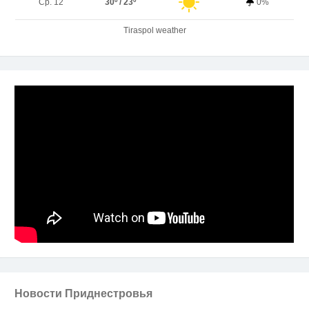
Ср. 12
30º / 23º
0%
Tiraspol weather
Новости Приднестровья