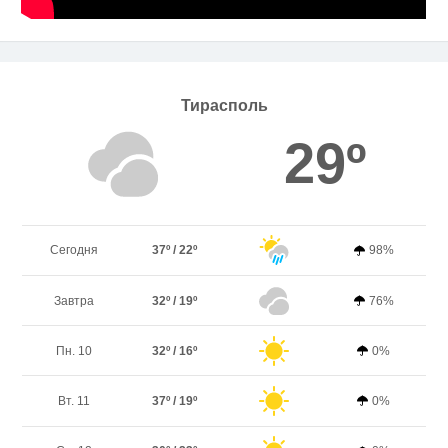
Тирасполь
29º
Сегодня
37º / 22º
98%
Завтра
32º / 19º
76%
Пн. 10
32º / 16º
0%
Вт. 11
37º / 19º
0%