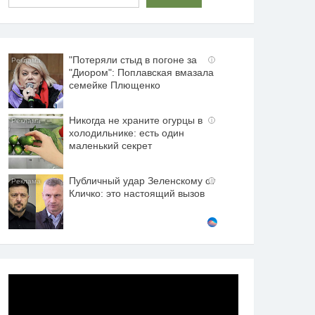
"Потеряли стыд в погоне за
i
"Диором": Поплавская вмазала
семейке Плющенко
Никогда не храните огурцы в
i
холодильнике: есть один
маленький секрет
Публичный удар Зеленскому от
i
Кличко: это настоящий вызов