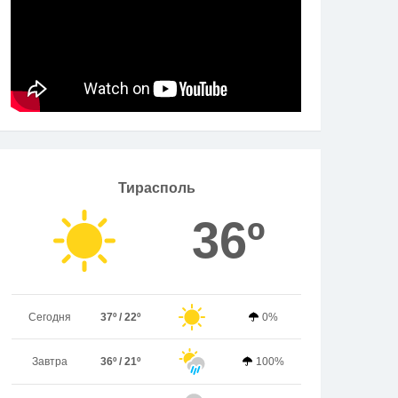
Тирасполь
36º
Сегодня
37º / 22º
0%
Завтра
36º / 21º
100%