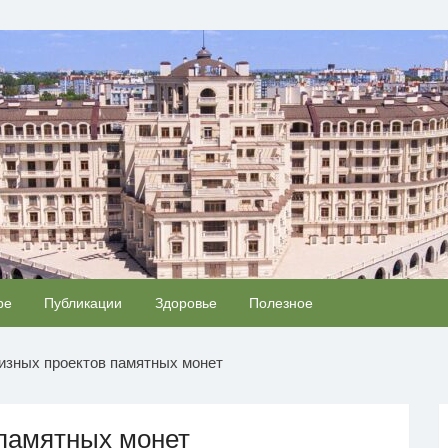
ОВЬЯ
Скрытые признаки рака: на такое никто не
ре
Публикации
Здоровье
Полезное
i
i
обращает внимание, а зря!
изных проектов памятных монет
 памятных монет