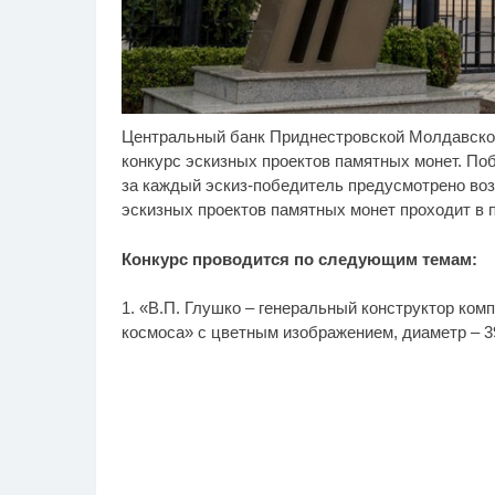
Центральный банк Приднестровской Молдавско
Скрытая камера на
Ни
i
пляже Крыма: Что люди
ог
конкурс эскизных проектов памятных монет. П
вытворяют, когда их не
ес
за каждый эскиз-победитель предусмотрено воз
видят...
се
эскизных проектов памятных монет проходит в пе
Конкурс проводится по следующим темам:
1. «В.П. Глушко – генеральный конструктор ком
космоса» с цветным изображением, диаметр – 3