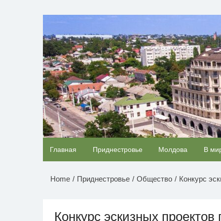
Перейти
к
НОВОСТИ ПРИДНЕСТР
содержимому
Ролик из Омска: вы будете смеяться долго
Главная
Приднестровье
Молдова
В ми
Home
Приднестровье
Общество
Конкурс эск
Конкурс эскизных проектов