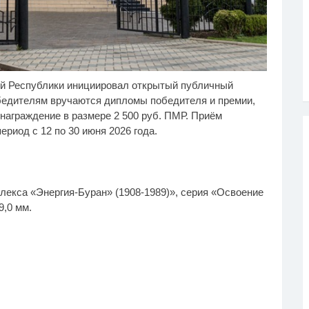
й Республики инициировал открытый публичный
когда не храните
Публичный удар
i
i
урцы в холодильнике:
Зеленскому от Кличко:
обедителям вручаются дипломы победителя и премии,
ть один маленький
это настоящий вызов
награждение в размере 2 500 руб. ПМР. Приём
крет
риод с 12 по 30 июня 2026 года.
плекса «Энергия-Буран» (1908-1989)», серия «Освоение
9,0 мм.