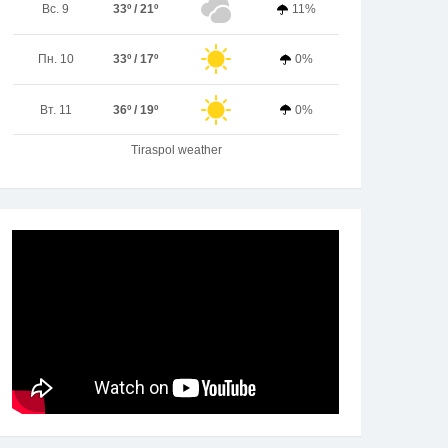
Вс. 9
33º / 21º
11%
Пн. 10
33º / 17º
0%
Вт. 11
36º / 19º
0%
Tiraspol weather