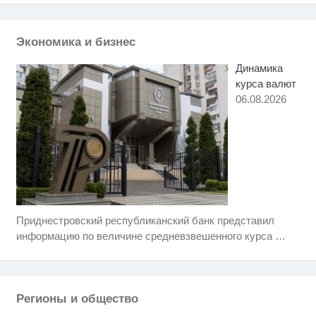
"Потеряли стыд в погоне за
i
"Диором": Поплавская вмазала
семейке Плющенко
Экономика и бизнес
Динамика
курса валют
06.08.2026
Приднестровский республиканский банк представил
Ролик длится несколько секунд,
i
а смеяться вы будете долго
информацию по величине средневзвешенного курса
…
Этот танец невесты оставит вас
i
без слов! Пересмотрела 10 раз
Регионы и общество
Королева вагона отожгла! Видео
i
не оставит равнодушным