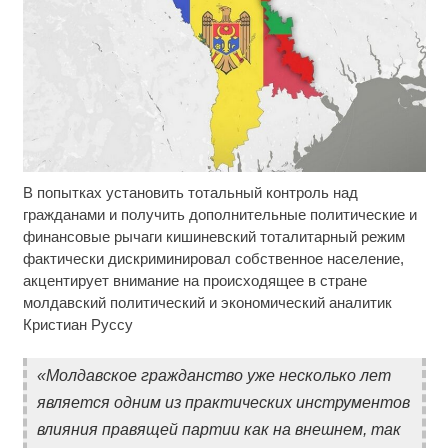
В попытках установить тотальный контроль над
Ролик длится несколько секунд, а смеяться вы
i
будете долго
гражданами и получить дополнительные политические и
финансовые рычаги кишиневский тоталитарный режим
Этот танец невесты оставит вас без слов!
i
фактически дискриминировал собственное население,
Пересмотрела 10 раз
акцентирует внимание на происходящее в стране
молдавский политический и экономический аналитик
Королева вагона отожгла! Видео не оставит
i
Кристиан Руссу
равнодушным
«Молдавское гражданство уже несколько лет
является одним из практических инструментов
влияния правящей партии как на внешнем, так