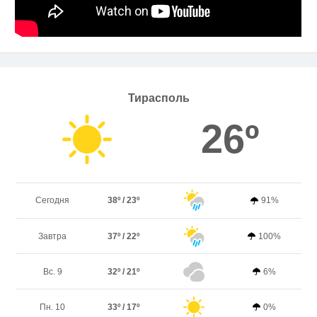
Тирасполь
26º
Сегодня
38º / 23º
91%
Завтра
37º / 22º
100%
Вс. 9
32º / 21º
6%
Пн. 10
33º / 17º
0%