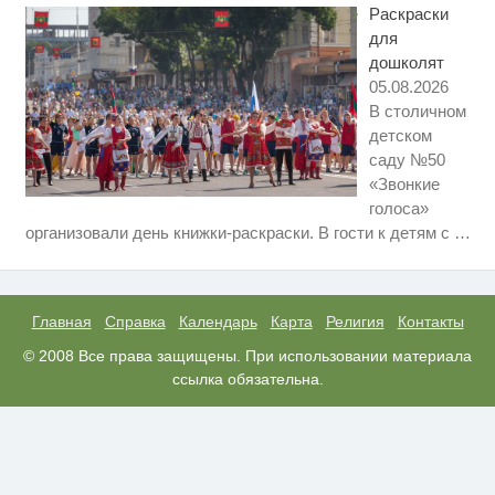
Раскраски
для
дошколят
05.08.2026
В столичном
детском
саду №50
«Звонкие
голоса»
Ржу не переставая, это видео
i
организовали день книжки-раскраски. В гости к детям с
…
пересмотришь не раз
Ролик из Омска: вы будете
i
смеяться долго
Главная
Справка
Календарь
Карта
Религия
Контакты
Ролик длится пару секунд, но
© 2008 Все права защищены. При использовании материала
i
вы будете в шоке от увиденного
ссылка обязательна.