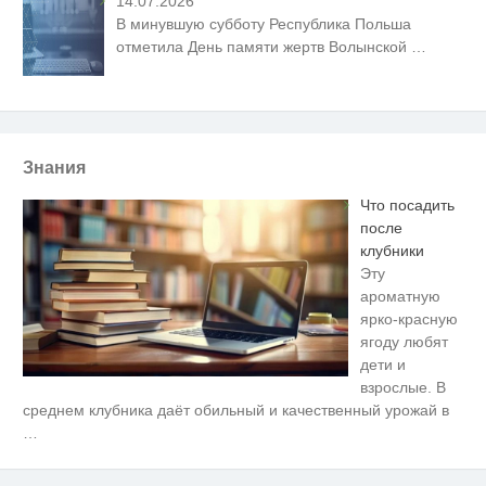
14.07.2026
В минувшую субботу Республика Польша
отметила День памяти жертв Волынской
…
Знания
Что посадить
после
клубники
Эту
ароматную
ярко-красную
ягоду любят
дети и
взрослые. В
Ржу не переставая, это видео
i
среднем клубника даёт обильный и качественный урожай в
пересмотришь не раз
…
Ролик из Омска: вы будете
i
смеяться долго