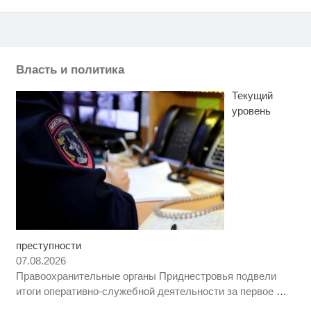
Власть и политика
Текущий
уровень
преступности
Скрытая камера на пляже
i
Крыма: Что люди вытворяют,
07.08.2026
когда их не видят...
Правоохранительные органы Приднестровья подвели
Какие товары пропадут из
i
итоги оперативно-служебной деятельности за первое
…
магазинов с 1 августа 2026 года