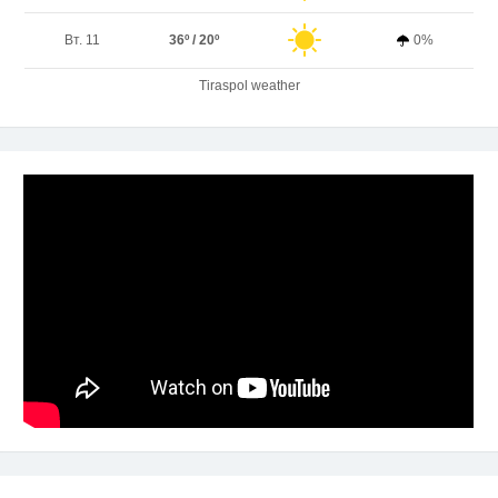
Вт. 11
36º / 20º
0%
Tiraspol weather