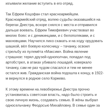
изъявили желание вступить в его отряд.
Так Ефрем Коцофан стал красноармейцем.
Красноармейский отряд, волею судьбы оказавшийся на
берегах Днестра, вскоре снялся с места и отправился
дальше воевать. Ефрем Тимофеевич участвовал во
многих боях: и с деникинцами, и с белополяками, и с
махновцами. Научился лихо скакать и на ходу орудовать
шашкой, вёл боевую колесницу – тачанку, освоил
стрельбу из пулемёта «Максим». Война явление
страшное: терял друзей-однополчан, попадал под
артобстрел, в атаках убивало лошадей, коверкало
тачанку, сам не раз чудом спасался и тем не менее
остался жив. Гражданская война подошла к концу, в 1922-
м вернулся в родное село Коржево.
К этому времени на левобережье Днестра прочно
установилась советская власть, надо было строить и
свою личную жизнь, создавать семью. В жёны выбрал
односельчанку Феодосью Михайловну. В семье один за