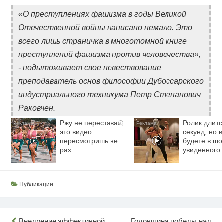
«О преступлениях фашизма в годы Великой
Отечественной войны написано немало. Это
всего лишь страничка в многотомной книге
преступлений фашизма против человечества»,
- подытоживает свое повествование
преподаватель основ философии Дубоссарского
индустриального техникума Петр Степанович
Раковчен.
Ржу не переставая,
Ролик длитс
i
это видео
секунд, но 
пересмотришь не
будете в шо
раз
увиденного
Публикации
Внедрение эффективной
Годовщина победы над