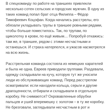
В спецкоманду по работе на траншеях привлекли
несколько сотен сельских и городских мужчин. В одну из
таких команд попал брат отца Филиппа – Фёдор
Тимофеевич Коцофан. Когда начались расстрелы, его
обязали укладывать трупы в траншее ровными рядами,
чтобы больше поместилось. Так, по трупам, по
щиколотку в крови, по ещё живым… Попробуй откажись:
там же, в траншее, рядом с этими несчастными и
останешься. И страха натерпелся, и ужасов насмотрелся
на всю жизнь.
Расстрельная команда состояла из немецких карателей
и была не одна. Евреев приводили группами. Раздевали,
одежду складывали на кучу, которую тут же уносили
люди из обслуживающих команд. Перед расстрелом
осматривали: если находили кольца, серьги и другие
драгоценности, отбирали и складывали в отдельную
коробку. Не снимаются? Окровавленные обрубки
пальцев и ушей вперемешку с золотом – в ту же коробку.
Не брезговали, заглядывали несчастным в рот и