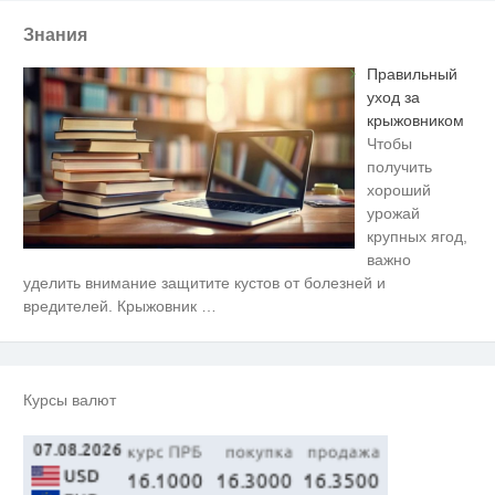
Знания
Правильный
уход за
крыжовником
Чтобы
получить
хороший
урожай
крупных ягод,
важно
Королева вагона отожгла! Видео
i
уделить внимание защитите кустов от болезней и
не оставит равнодушным
вредителей. Крыжовник
…
Ржу не переставая, это видео
i
пересмотришь не раз
Курсы валют
Ролик длится пару секунд, но
i
вы будете в шоке от увиденного