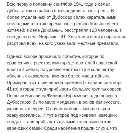
Всю первую половину сентября 1941 года в сёлах
Дубоссарского района производились расстрелы. В
более отдалённых от Дубоссар сёлах карательными
командами в это же время расстреляно больше всего
жителей: в селе Дойбаны-1 расстреляли 23 человека, в
соседнем селе Ягорлык – 41. Хватали и вели к оврагам на
расстрел всех, на кого указывали местные предатели.
Однако вскоре произошло событие, которое по
сравнению с расстрелами представителей советской
власти в сёлах, по уровню жестокости и количеству
убиенных оказалось намного более масштабным.
Примерно в этот же период времени (в начале сентября
41-го) в город стали прибывать большие группы евреев.
По воспоминаниям Филиппа Ефремовича, до войны в
Дубоссарах было мало молдаван, в основном русские,
украинцы и евреи. С началом войны многие евреи
эвакуировались. И тут в город под конвоем немецких
солдат стали прибывать целыми колоннами сотни
еврейских семей. Среди населения пошли слухи, что