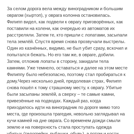
За селом дорога вела между виноградником и большим
оврагом (хыртоп), у оврага колонна остановилась.
Филипп видел, как подвели к оврагу приговорённых, как
поставили на колени, как очередью из автоматов их
расстреляли. Затем те, кто пришли с лопатами, засыпали
тела землёй. Спустя время снова прозвучали выстрелы.
Один из казнённых, видимо, не был убит сразу, вскочил и
попытался бежать. Но его там же, в овраге, добили.
Затем, отложив лопаты в сторону, закидали тела
камнями. Уже темнело, оставаться и далее на этом месте
Филиппу было небезопасно, поэтому стал пробираться к
дому.Через несколько дней, предолевая страх, Филипп
снова пошёл к тому страшному месту, к оврагу. Убитые
были засыпаны землёй, а сверху – те самые камни,
привезённые на подводах. Каждый раз, когда
приходилось идти на виноградник по дороге мимо того
места, где произошла трагедия, невольно заглядывал на
кучи камней на дне оврага. Со временем дожди смыли
землю и на поверхность стала проступать одежда
убитых (телогрейки, рубашки, обувь), а потом и кости