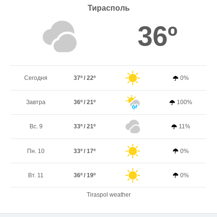
Тирасполь
36º
Сегодня
37º / 22º
0%
Завтра
36º / 21º
100%
Вс. 9
33º / 21º
11%
Пн. 10
33º / 17º
0%
Вт. 11
36º / 19º
0%
Tiraspol weather