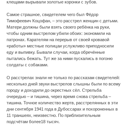
клещами вырывали золотые коронки с зубов.
Самое страшное, свидетелем чего был Фёдор
Тимофеевич Коцофан, – это расстрел женщин с детьми.
Матери должны были взять своего ребёнка на руки,
чтобы одним выстрелом убили обоих: экономили на
патронах. Карателям на перерыв от своей кровавой
«работы» местные полицаи услужливо приподносили
еду и выпивку. Бывали случаи, когда обречённые
пытались бежать. Тут же за ними пускались в погоню
солдаты с собаками.
О расстрелах знали не только по рассказам свидетелей:
несколько дней звуки выстрелов слышны были по всему
городу и доходили до окрестных сёл. Стрельба
очередью – и тишина, через время снова стрельба –
тишина. Точное количество жертв, расстрелянных в эти
дни сентября 1941 года в Дубоссарах и похороненных в
11 траншеях, неизвестно. По приблизительным
подсчётам более18 тысяч.