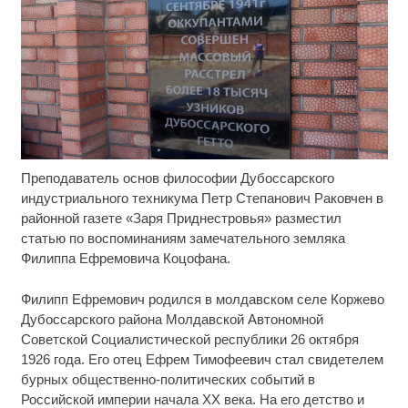
Преподаватель основ философии Дубоссарского
Скрытая камера на пляже Крыма: Что люди
i
вытворяют, когда их не видят...
индустриального техникума Петр Степанович Раковчен в
районной газете «Заря Приднестровья» разместил
Ролик длится несколько секунд, а смеяться вы
i
статью по воспоминаниям замечательного земляка
будете долго
Филиппа Ефремовича Коцофана.
Публичный удар Зеленскому от Кличко: это
i
Филипп Ефремович родился в молдавском селе Коржево
настоящий вызов
Дубоссарского района Молдавской Автономной
Советской Социалистической республики 26 октября
1926 года. Его отец Ефрем Тимофеевич стал свидетелем
бурных общественно-политических событий в
Российской империи начала XX века. На его детство и