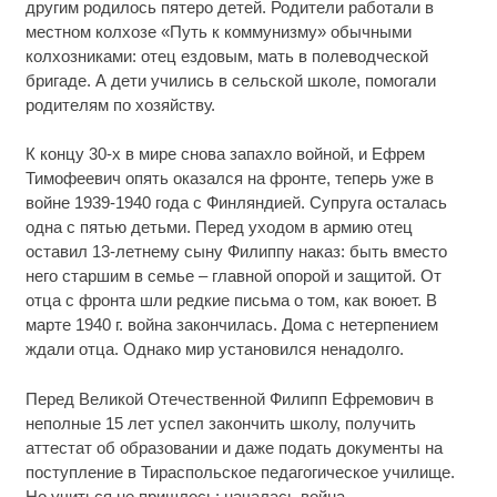
другим родилось пятеро детей. Родители работали в
местном колхозе «Путь к коммунизму» обычными
колхозниками: отец ездовым, мать в полеводческой
бригаде. А дети учились в сельской школе, помогали
родителям по хозяйству.
К концу 30-х в мире снова запахло войной, и Ефрем
Тимофеевич опять оказался на фронте, теперь уже в
войне 1939-1940 года с Финляндией. Супруга осталась
одна с пятью детьми. Перед уходом в армию отец
оставил 13-летнему сыну Филиппу наказ: быть вместо
него старшим в семье – главной опорой и защитой. От
отца с фронта шли редкие письма о том, как воюет. В
марте 1940 г. война закончилась. Дома с нетерпением
ждали отца. Однако мир установился ненадолго.
Перед Великой Отечественной Филипп Ефремович в
неполные 15 лет успел закончить школу, получить
аттестат об образовании и даже подать документы на
поступление в Тираспольское педагогическое училище.
Но учиться не пришлось: началась война.