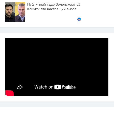
Публичный удар Зеленскому от
i
Кличко: это настоящий вызов