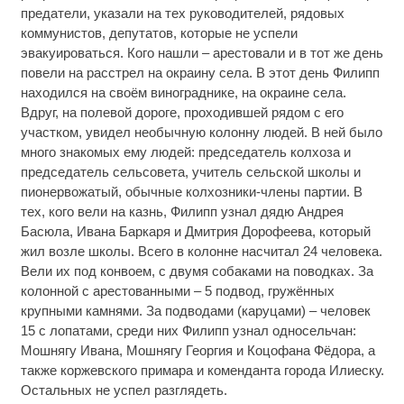
предатели, указали на тех руководителей, рядовых
коммунистов, депутатов, которые не успели
эвакуироваться. Кого нашли – арестовали и в тот же день
повели на расстрел на окраину села. В этот день Филипп
находился на своём винограднике, на окраине села.
Вдруг, на полевой дороге, проходившей рядом с его
участком, увидел необычную колонну людей. В ней было
много знакомых ему людей: председатель колхоза и
председатель сельсовета, учитель сельской школы и
пионервожатый, обычные колхозники-члены партии. В
тех, кого вели на казнь, Филипп узнал дядю Андрея
Басюла, Ивана Баркаря и Дмитрия Дорофеева, который
жил возле школы. Всего в колонне насчитал 24 человека.
Вели их под конвоем, с двумя собаками на поводках. За
колонной с арестованными – 5 подвод, гружённых
крупными камнями. За подводами (каруцами) – человек
15 с лопатами, среди них Филипп узнал односельчан:
Мошнягу Ивана, Мошнягу Георгия и Коцофана Фёдора, а
также коржевского примара и коменданта города Илиеску.
Остальных не успел разглядеть.