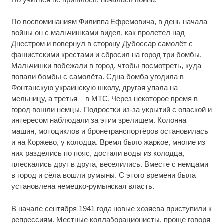
По воспоминаниям Филиппа Ефремовича, в день начала
войны он с мальчишками видел, как пролетел над
Днестром и повернул в сторону Дубоссар самолёт с
фашистскими крестами и сбросил на город три бомбы.
Мальчишки побежали в город, чтобы посмотреть, куда
попали бомбы с самолёта. Одна бомба угодила в
Фонтанскую украинскую школу, другая упала на
мельницу, а третья – в МТС. Через некоторое время в
город вошли немцы. Подростки из-за укрытий с опаской и
интересом наблюдали за этим зрелищем. Колонна
машин, мотоциклов и бронетранспортёров остановилась
и на Коржево, у колодца. Время было жаркое, многие из
них разделись по пояс, достали воды из колодца,
плескались друг в друга, веселились. Вместе с немцами
в город и сёла вошли румыны. С этого времени была
установлена немецко-румынская власть.
В начале сентября 1941 года новые хозяева приступили к
репрессиям. Местные коллаборационисты, проще говоря