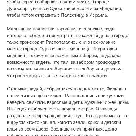
якобы евреев собирают в одном месте, в городе
Дубоссары; из всей Одесской области и из Молдавии,
чтобы потом отправить в Палестину, в Израиль.
Мальчишки-подростки, городские и сельские, ради
интереса побежали посмотреть: не каждый день в городе
такое происходит. Располагались они в нескольких
местах города. Одно из них – мельница. Территория
мельницы, окружённая каменным забором, не давала
возможности видеть, что там, за забором происходит,
поэтому мальчишки забирались на забор или деревья,
что росли вокруг, – и вся картина как на ладони.
Стольких людей, собравшихся в одном месте, Филипп в
своей жизни ещё не видел. Располагались они кучками,
наверно, семьями, взрослые и дети, мужчины и женщины.
На лицах озабоченность, печаль и страх. Отовсюду
раздавался непрекращающийся гул. То в одном месте, то
в другом кто-то кричал, кого-то звали, крики и детский
плач во всём дворе. Зрелище не из приятных, долго
наблюдать за ним особого удовольствия не