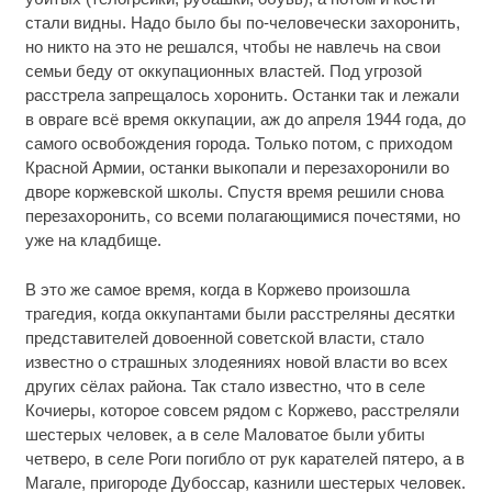
стали видны. Надо было бы по-человечески захоронить,
но никто на это не решался, чтобы не навлечь на свои
семьи беду от оккупационных властей. Под угрозой
расстрела запрещалось хоронить. Останки так и лежали
в овраге всё время оккупации, аж до апреля 1944 года, до
самого освобождения города. Только потом, с приходом
Красной Армии, останки выкопали и перезахоронили во
дворе коржевской школы. Спустя время решили снова
перезахоронить, со всеми полагающимися почестями, но
уже на кладбище.
В это же самое время, когда в Коржево произошла
трагедия, когда оккупантами были расстреляны десятки
представителей довоенной советской власти, стало
известно о страшных злодеяниях новой власти во всех
других сёлах района. Так стало известно, что в селе
Кочиеры, которое совсем рядом с Коржево, расстреляли
шестерых человек, а в селе Маловатое были убиты
четверо, в селе Роги погибло от рук карателей пятеро, а в
Магале, пригороде Дубоссар, казнили шестерых человек.