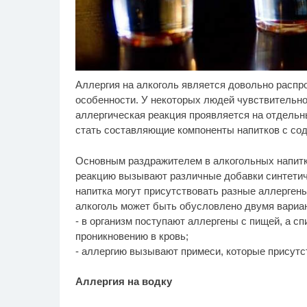
Аллергия на алкоголь является довольно распр
Королева вагона
Рж
i
отожгла! Видео не
ви
особенности. У некоторых людей чувствительнос
оставит равнодушным
ра
аллергическая реакция проявляется на отдельны
стать составляющие компоненты напитков с со
Основным раздражителем в алкогольных напитк
реакцию вызывают различные добавки синтетич
напитка могут присутствовать разные аллергены
алкоголь может быть обусловлено двумя вариа
- в организм поступают аллергены с пищей, а с
проникновению в кровь;
- аллергию вызывают примеси, которые присутс
Аллергия на водку