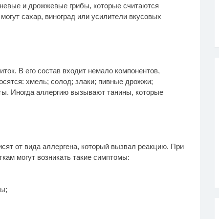
невые и дрожжевые грибы, которые считаются
могут сахар, виноград или усилители вкусовых
ток. В его состав входит немало компонентов,
сятся: хмель; солод; злаки; пивные дрожжи;
нты. Иногда аллергию вызывают танины, которые
сят от вида аллергена, который вызвал реакцию. При
кам могут возникать такие симптомы:
ы;