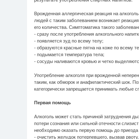
Врожденная аллергическая реакция на алкоголь
людей с таким заболеванием возникает реакция
его количества. Симптоматика такого заболева
- сразу после употребления алкогольного напитк
- появляется зуд по всему телу;
- образуются красные пятна на коже по всему те
- подымается температура тела;
- сосуды наливаются кровью и четко выделяютс
Употребление алкоголя при врожденной непере
таким, как обморок и анафилактический шок. П
категорически запрещается принимать любые сп
Первая помощь
Алкоголь может стать причиной затруднения дых
потери сознания или сильной отечности слизис
необходимо оказать первую помощь до приезда
- очистить желудок потерпевшего, вызвав рвот