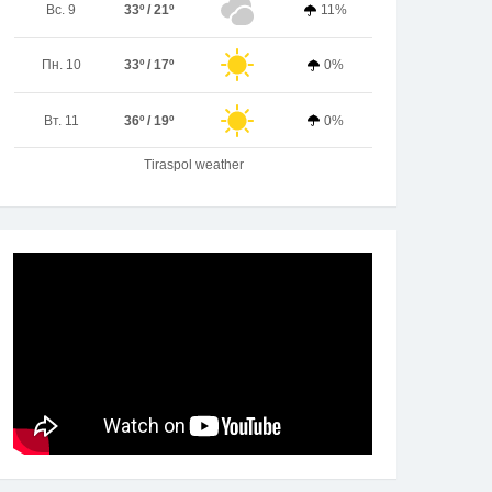
Вс. 9
33º / 21º
11%
Пн. 10
33º / 17º
0%
Вт. 11
36º / 19º
0%
Tiraspol weather