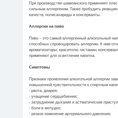
При производстве шампанского применяют плес
сильным аллергеном. Также пробудить реакцию 
качеств, полисахариды и консерванты.
Аллергия на пиво
Пиво – это самый аллергенный алкогольный напи
способных спровоцировать аллергию. К ним отно
ароматизаторы; красители; гистамин; консерва
применяют для осветления напитка.
Симптомы
Признаки проявления алкогольной аллергии зави
повышенной чувствительности к спиртным напит
- рвота, диарея;
- учащение сердцебиения;
- затруднение дыхания и астматические приступ
- боли в желудке;
- резкое изменение артериального давления;