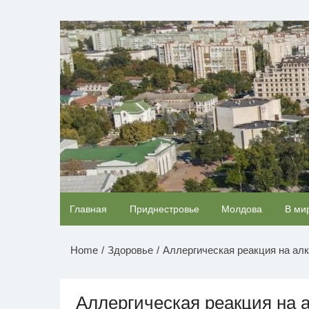
Перейти
к
НОВОСТИ ПРИДНЕСТР
содержимому
Скрытая камера на пляже Крыма: Что люди
Главная
Приднестровье
Молдова
В ми
вытворяют, когда их не видят...
Home
Здоровье
Аллергическая реакция на ал
Аллергическая реакция на 