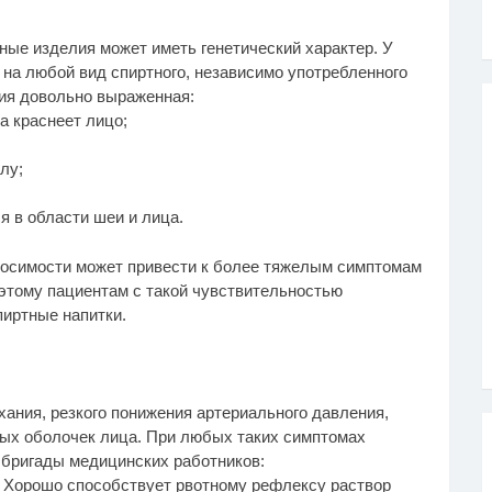
ные изделия может иметь генетический характер. У
 на любой вид спиртного, независимо употребленного
ния довольно выраженная:
а краснеет лицо;
лу;
я в области шеи и лица.
носимости может привести к более тяжелым симптомам
оэтому пациентам с такой чувствительностью
иртные напитки.
ания, резкого понижения артериального давления,
тых оболочек лица. При любых таких симптомах
 бригады медицинских работников:
у. Хорошо способствует рвотному рефлексу раствор