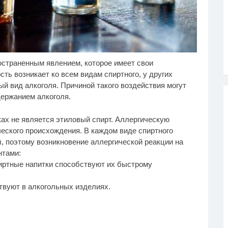
остраненным явлением, которое имеет свои
у не переставая, это
Этот танец невесты
i
i
део пересмотришь не
оставит вас без слов!
ть возникает ко всем видам спиртного, у других
з
Пересмотрела 10 раз
й вид алкоголя. Причиной такого воздействия могут
держанием алкоголя.
ах не является этиловый спирт. Аллергическую
еского происхождения. В каждом виде спиртного
, поэтому возникновение аллергической реакции на
нтами:
пиртные напитки способствуют их быстрому
твуют в алкогольных изделиях.