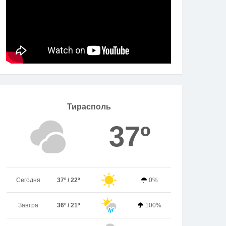
Тирасполь
37º
Сегодня
37º / 22º
0%
Завтра
36º / 21º
100%