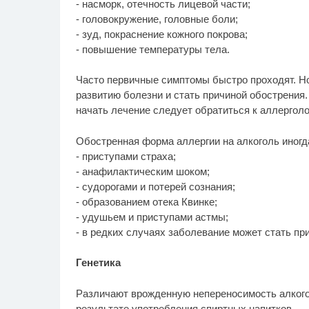
- насморк, отечность лицевой части;
- головокружение, головные боли;
- зуд, покраснение кожного покрова;
- повышение температуры тела.
Часто первичные симптомы быстро проходят. Но
развитию болезни и стать причиной обострения.
начать лечение следует обратиться к аллерголо
Обостренная форма аллергии на алкоголь иногд
- приступами страха;
- анафилактическим шоком;
- судорогами и потерей сознания;
- образованием отека Квинке;
- удушьем и приступами астмы;
- в редких случаях заболевание может стать пр
Генетика
Различают врожденную непереносимость алкого
результате употребления спиртных напитков.