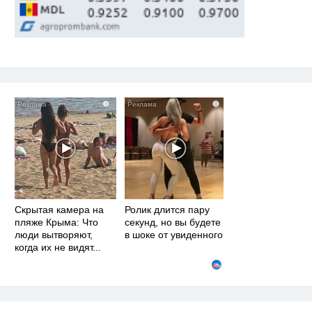
i
i
Скрытая камера на
Ролик длится пару
пляже Крыма: Что
секунд, но вы будете
люди вытворяют,
в шоке от увиденного
когда их не видят...