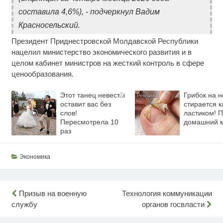
составила 4,6%), - подчеркнул Вадим
Красносельский.
Президент Приднестровской Молдавской Республики
нацелил министерство экономического развития и в
целом кабинет министров на жесткий контроль в сфере
ценообразования.
Этот танец невесты
Грибок на н
i
оставит вас без
стирается к
слов!
ластиком! 
Пересмотрела 10
домашний 
раз
Экономика
Навигация
Призыв на военную
Технология коммуникации
службу
органов госвласти
по