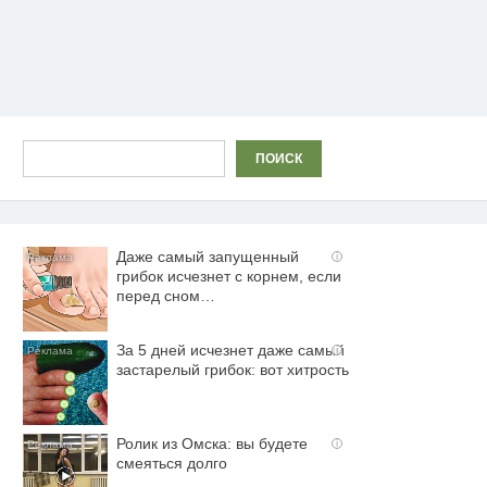
Поиск
ПОИСК
Даже самый запущенный
i
грибок исчезнет с корнем, если
перед сном…
За 5 дней исчезнет даже самый
i
застарелый грибок: вот хитрость
Ролик из Омска: вы будете
i
смеяться долго