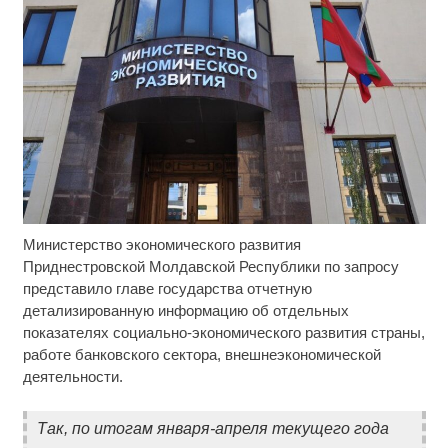
Министерство экономического развития
Ролик длится несколько секунд, а смеяться вы
i
будете долго
Приднестровской Молдавской Республики по запросу
представило главе государства отчетную
«Выживалити. Наследники» 2 сезон: дата выхода
i
детализированную информацию об отдельных
и полный список участников
показателях социально-экономического развития страны,
работе банковского сектора, внешнеэкономической
Ролик из Омска: вы будете смеяться долго
i
деятельности.
Так, по итогам января-апреля текущего года