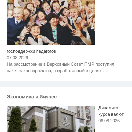
господдержки педагогов
Ролик длится несколько секунд,
i
а смеяться вы будете долго
07.08.2026
На рассмотрение в Верховный Совет ПМР поступил
Ржу не переставая, это видео
i
пакет законопроектов, разработанный в целях
…
пересмотришь не раз
Королева вагона отожгла! Видео
i
не оставит равнодушным
Экономика и бизнес
Динамика
курса валют
06.08.2026