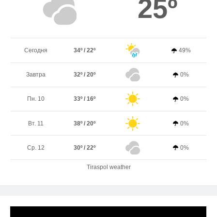
25º
Сегодня
34º / 22º
49%
Завтра
32º / 20º
0%
Пн. 10
33º / 16º
0%
Вт. 11
38º / 20º
0%
Ср. 12
30º / 22º
0%
Tiraspol weather