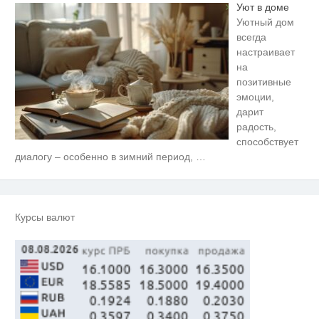
Уют в доме
Уютный дом
всегда
настраивает
на
позитивные
эмоции,
дарит
радость,
способствует
Скрытая камера на пляже
диалогу – особенно в зимний период,
…
i
Крыма: Что люди вытворяют,
когда их не видят...
Ролик длится пару секунд, но
i
вы будете в шоке от увиденного
Курсы валют
Этот танец невесты оставит вас
i
без слов! Пересмотрела 10 раз