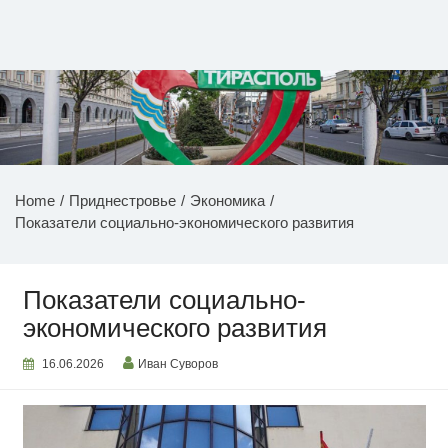
Перейти
к
содержимому
НОВОСТИ ПРИДНЕСТРОВЬЯ
Home
Приднестровье
Экономика
Показатели социально-экономического развития
Показатели социально-
экономического развития
16.06.2026
Иван Суворов