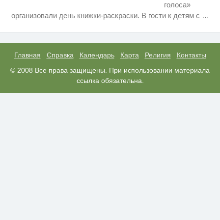
голоса»
Ролик длится несколько секунд,
i
организовали день книжки-раскраски. В гости к детям с
…
а смеяться вы будете долго
Ролик длится пару секунд, но
i
вы будете в шоке от увиденного
Главная
Справка
Календарь
Карта
Религия
Контакты
Этот танец невесты оставит вас
© 2008 Все права защищены. При использовании материала
i
без слов! Пересмотрела 10 раз
ссылка обязательна.