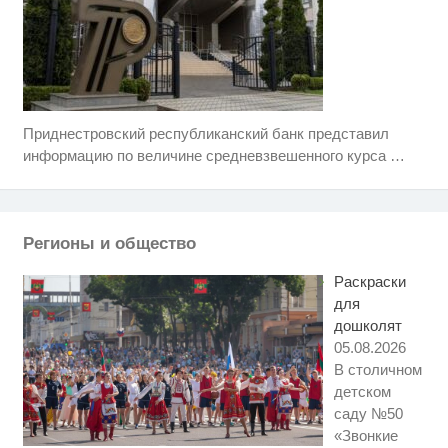
Приднестровский республиканский банк представил
Скрытая камера на пляже
i
Крыма: Что люди вытворяют,
информацию по величине средневзвешенного курса
…
когда их не видят...
«Выживалити. Наследники» 2
i
сезон: дата выхода и полный
список участников
Регионы и общество
Ролик из Омска: вы будете
i
смеяться долго
Раскраски
для
дошколят
05.08.2026
В столичном
детском
саду №50
«Звонкие