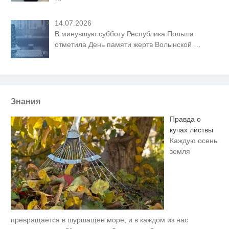
14.07.2026
В минувшую субботу Республика Польша
отметила День памяти жертв Волынской
…
Знания
Правда о
кучах листвы
Каждую осень
земля
превращается в шуршащее море, и в каждом из нас
Ролик длится пару секунд, но
i
вы будете в шоке от увиденного