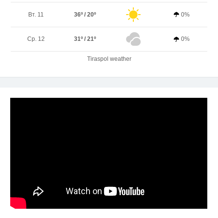
Вт. 11
36º / 20º
0%
Ср. 12
31º / 21º
0%
Tiraspol weather