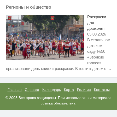
когда их не видят...
Регионы и общество
Ролик из Омска: вы будете
i
смеяться долго
Раскраски
для
дошколят
05.08.2026
В столичном
детском
саду №50
«Звонкие
голоса»
Ролик длится пару секунд, но
i
организовали день книжки-раскраски. В гости к детям с
…
вы будете в шоке от увиденного
Королева вагона отожгла! Видео
i
не оставит равнодушным
Главная
Справка
Календарь
Карта
Религия
Контакты
Ржу не переставая, это видео
© 2008 Все права защищены. При использовании материала
i
пересмотришь не раз
ссылка обязательна.