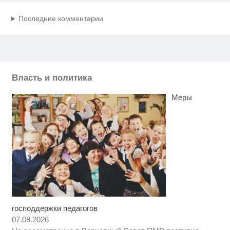
Последние комментарии
Власть и политика
Меры
господдержки педагогов
Этот танец невесты оставит вас
i
без слов! Пересмотрела 10 раз
07.08.2026