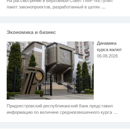
На рассмотрение в Верховный Совет ПМР поступил
Почему ледовые шоу Плющенко
i
пакет законопроектов, разработанный в целях
…
не будут финансировать
Депутаты — против
i
репетиторов. Минобр — против
всех?
Экономика и бизнес
Динамика
курса валют
06.08.2026
Приднестровский республиканский банк представил
Ролик длится несколько секунд,
i
а смеяться вы будете долго
информацию по величине средневзвешенного курса
…
Скрытая камера на пляже
i
Крыма: Что люди вытворяют,