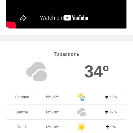
Тирасполь
34º
Сегодня
35º / 22º
69%
Завтра
32º / 20º
47%
Пн. 10
32º / 16º
0%