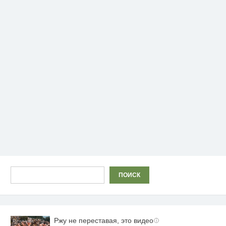
Поиск
ПОИСК
Ржу не переставая, это видео
i