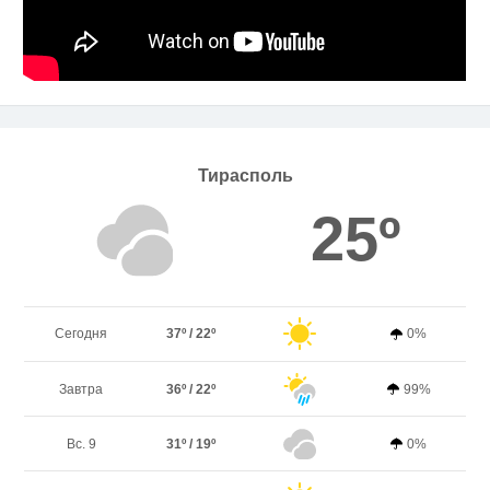
Тирасполь
25º
Сегодня
37º / 22º
0%
Завтра
36º / 22º
99%
Вс. 9
31º / 19º
0%