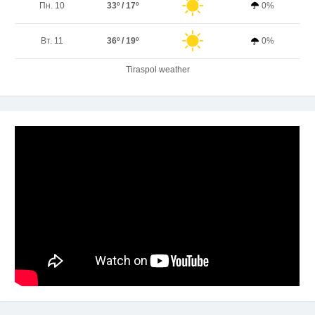
Пн. 10
33º / 17º
0%
Вт. 11
36º / 19º
0%
Tiraspol weather