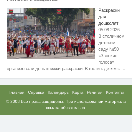
Публичный удар Зеленскому от
i
Кличко: это настоящий вызов
Раскраски
для
дошколят
05.08.2026
В столичном
детском
саду №50
«Звонкие
голоса»
Ролик длится несколько секунд,
i
организовали день книжки-раскраски. В гости к детям с
…
а смеяться вы будете долго
Ролик длится пару секунд, но
i
вы будете в шоке от увиденного
Главная
Справка
Календарь
Карта
Религия
Контакты
"Потеряли стыд в погоне за
© 2008 Все права защищены. При использовании материала
i
"Диором": Поплавская вмазала
ссылка обязательна.
семейке Плющенко