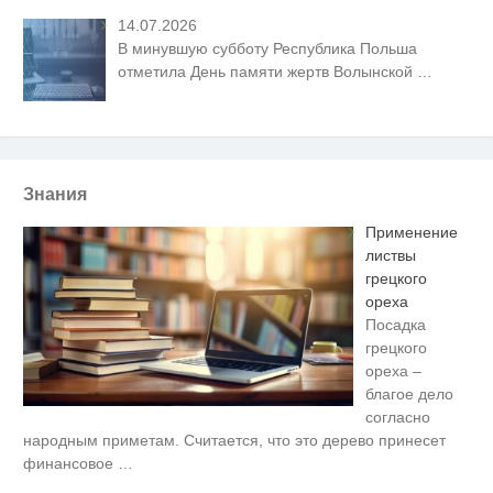
14.07.2026
В минувшую субботу Республика Польша
отметила День памяти жертв Волынской
…
Знания
Применение
листвы
грецкого
ореха
Посадка
грецкого
ореха –
благое дело
согласно
Ролик длится пару секунд, но
i
народным приметам. Считается, что это дерево принесет
вы будете в шоке от увиденного
финансовое
…