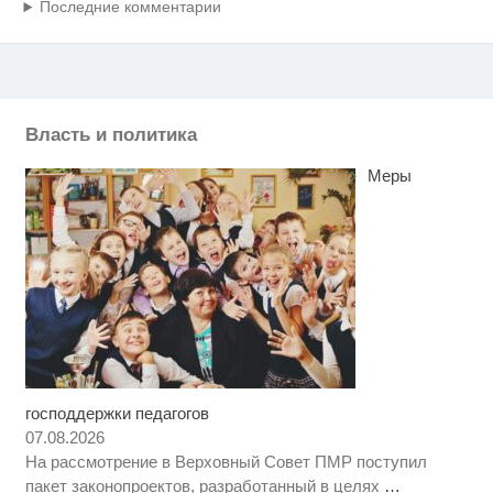
Последние комментарии
Власть и политика
Меры
господдержки педагогов
Этот танец невесты оставит вас
i
без слов! Пересмотрела 10 раз
07.08.2026
На рассмотрение в Верховный Совет ПМР поступил
Ролик из Омска: вы будете
i
пакет законопроектов, разработанный в целях
…