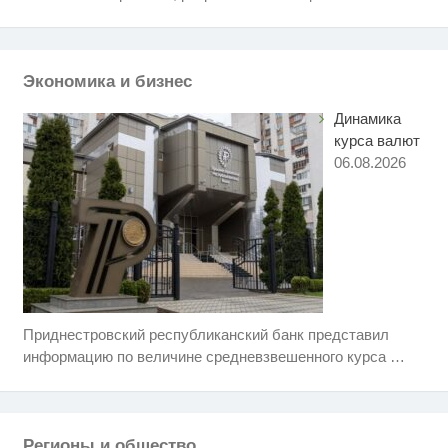
смеяться долго
Что стало причиной громкого
i
взрыва в Москве 7 августа
Экономика и бизнес
Динамика
курса валют
06.08.2026
Приднестровский республиканский банк представил
Скрытая камера на пляже
i
Крыма: Что люди вытворяют,
информацию по величине средневзвешенного курса
…
когда их не видят...
Рак начинается не с боли:
i
онколог назвал первый «тихий»
признак болезни
Регионы и общество